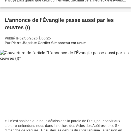
envoyé plus grand que celui qui l’envoie. Sachant cela, heureux êtes-vous,
si vous le faites. Ce n’est...
L'annonce de l'Évangile passe aussi par les
œuvres (I)
Publié le 02/05/2026 à 06:25
Par
Pierre-Baptiste Cordier Simonneau cor unum
« Il n’est pas bon que nous délaissions la parole de Dieu, pour servir aux
tables » entendons-nous dans la lecture des Actes des Apôtres de ce 5 ᵉ
dimanche de Pâques. Ainsi, dès les débuts du christianisme, la tension entre