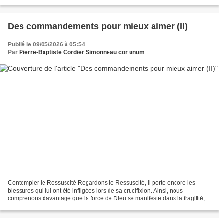
monde, puisque je vous ai...
Des commandements pour mieux aimer (II)
Publié le 09/05/2026 à 05:54
Par
Pierre-Baptiste Cordier Simonneau cor unum
Contempler le Ressuscité Regardons le Ressuscité, il porte encore les
blessures qui lui ont été infligées lors de sa crucifixion. Ainsi, nous
comprenons davantage que la force de Dieu se manifeste dans la fragilité,
dans le refus de la surpuissance. Si...