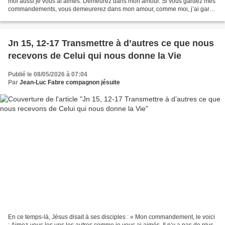
moi aussi je vous ai aimés. Demeurez dans mon amour. Si vous gardez mes
commandements, vous demeurerez dans mon amour, comme moi, j’ai gardé
les commandements de mon Père, et je...
Jn 15, 12-17 Transmettre à d’autres ce que nous
recevons de Celui qui nous donne la Vie
Publié le 08/05/2026 à 07:04
Par
Jean-Luc Fabre compagnon jésuite
En ce temps-là, Jésus disait à ses disciples : « Mon commandement, le voici
: Aimez-vous les uns les autres comme je vous ai aimés. Il n’y a pas de plus