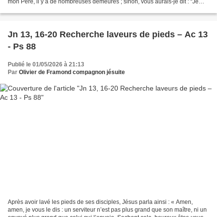
mon Père, il y a de nombreuses demeures ; sinon, vous aurais-je dit : “Je
pars vous préparer une place”...
Jn 13, 16-20 Recherche laveurs de pieds – Ac 13
- Ps 88
Publié le 01/05/2026 à 21:13
Par
Olivier de Framond compagnon jésuite
Après avoir lavé les pieds de ses disciples, Jésus parla ainsi : « Amen,
amen, je vous le dis : un serviteur n’est pas plus grand que son maître, ni un