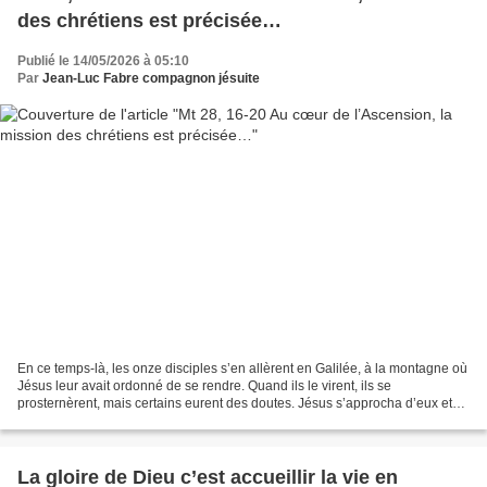
des chrétiens est précisée…
Publié le 14/05/2026 à 05:10
Par
Jean-Luc Fabre compagnon jésuite
En ce temps-là, les onze disciples s’en allèrent en Galilée, à la montagne où
Jésus leur avait ordonné de se rendre. Quand ils le virent, ils se
prosternèrent, mais certains eurent des doutes. Jésus s’approcha d’eux et
leur adressa ces paroles : « Tout...
La gloire de Dieu c’est accueillir la vie en