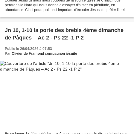
Écouter Jésus Si nous nous coupons de la source qu'est le Christ, nous
perdrons le Nord qui nous donne d'essayer d'aimer en plénitude, en
abondance. C'est pourquoi il est important d'écouter Jésus, de prêter l'oreille
de notre cœur comme pour mieux nous...
Jn 10, 1-10 la porte des brebis 4ème dimanche
de Pâques – Ac 2 - Ps 22 -1 P 2
Publié le 26/04/2026 à 07:53
Par
Olivier de Framond compagnon jésuite
En ce temps-là, Jésus déclara : « Amen, amen, je vous le dis : celui qui entre