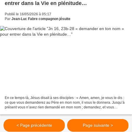
entrer dans la Vie en plénitude…
Publié le 16/05/2026 à 05:17
Par
Jean-Luc Fabre compagnon jésuite
En ce temps-là, Jésus disait à ses disciples : « Amen, amen, je vous le dis :
ce que vous demanderez au Père en mon nom, il vous le donnera. Jusqu’à
présent vous n’avez rien demandé en mon nom ; demandez, et vous
recevrez : ainsi votre joie sera parfaite....
< Page précédente
Page suivante >