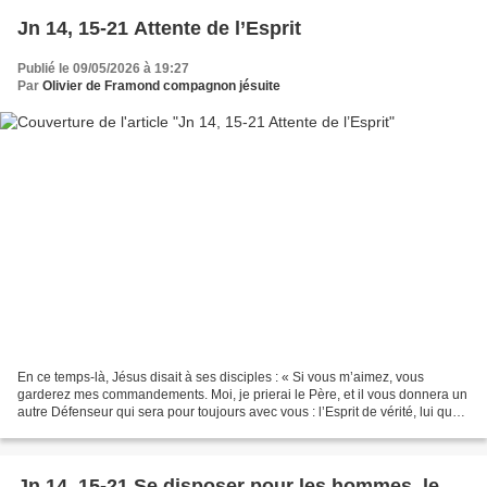
Jn 14, 15-21 Attente de l’Esprit
Publié le 09/05/2026 à 19:27
Par
Olivier de Framond compagnon jésuite
En ce temps-là, Jésus disait à ses disciples : « Si vous m’aimez, vous
garderez mes commandements. Moi, je prierai le Père, et il vous donnera un
autre Défenseur qui sera pour toujours avec vous : l’Esprit de vérité, lui que
le monde ne peut recevoir,...
Jn 14, 15-21 Se disposer pour les hommes, le