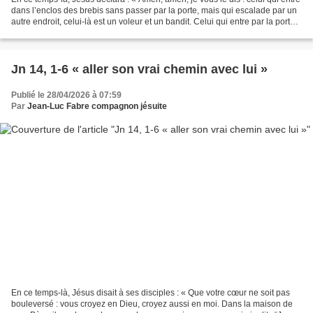
dans l’enclos des brebis sans passer par la porte, mais qui escalade par un
autre endroit, celui-là est un voleur et un bandit. Celui qui entre par la porte,
c’est le pasteur,...
Jn 14, 1-6 « aller son vrai chemin avec lui »
Publié le 28/04/2026 à 07:59
Par
Jean-Luc Fabre compagnon jésuite
En ce temps-là, Jésus disait à ses disciples : « Que votre cœur ne soit pas
bouleversé : vous croyez en Dieu, croyez aussi en moi. Dans la maison de