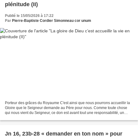
plénitude (II)
Publié le 15/05/2026 à 17:22
Par
Pierre-Baptiste Cordier Simonneau cor unum
Porteur des grâces du Royaume C'est ainsi que nous pourrons accueillir la
Gloire que le Seigneur demande au Père pour nous. Comme toute chose
qui nous vient du Seigneur, ce don est avant tout une responsabilité, un
envoi en mission. Cette Gloire qui nous...
Jn 16, 23b-28 « demander en ton nom » pour