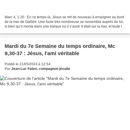
Marc 4, 1-20 : En ce temps-là, Jésus se mit de nouveau à enseigner au bord
de la mer de Galilée. Une foule très nombreuse se rassembla auprès de lui,
si bien qu’il monta dans une barque où il s’assit. Il était sur la mer, et toute la
foule était près...
Mardi du 7e Semaine du temps ordinaire, Mc
9,30-37 : Jésus, l'ami véritable
Publié le 21/05/2024 à 12:54
Par
Jean-Luc Fabre, compagnon jésuite