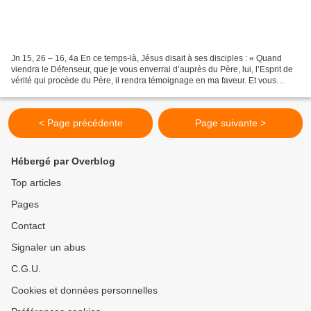
Jn 15, 26 – 16, 4a En ce temps-là, Jésus disait à ses disciples : « Quand
viendra le Défenseur, que je vous enverrai d’auprès du Père, lui, l’Esprit de
vérité qui procède du Père, il rendra témoignage en ma faveur. Et vous
aussi, vous allez rendre témoignage,...
< Page précédente
Page suivante >
Hébergé par Overblog
Top articles
Pages
Contact
Signaler un abus
C.G.U.
Cookies et données personnelles