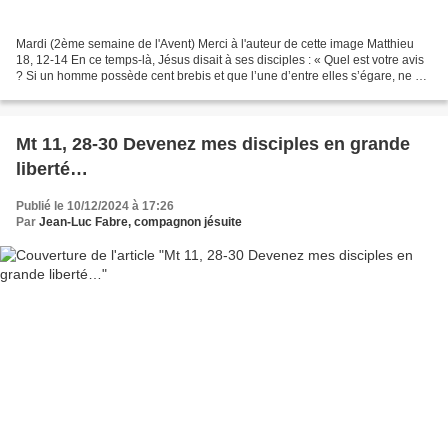
Mardi (2ème semaine de l'Avent) Merci à l'auteur de cette image Matthieu
18, 12-14 En ce temps-là, Jésus disait à ses disciples : « Quel est votre avis
? Si un homme possède cent brebis et que l’une d’entre elles s’égare, ne va-
t-il pas laisser les quatre-vingt-dix-neuf...
Mt 11, 28-30 Devenez mes disciples en grande
liberté…
Publié le 10/12/2024 à 17:26
Par
Jean-Luc Fabre, compagnon jésuite