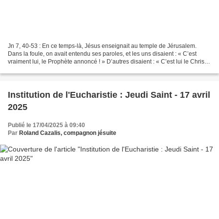
Jn 7, 40-53 : En ce temps-là, Jésus enseignait au temple de Jérusalem.
Dans la foule, on avait entendu ses paroles, et les uns disaient : « C’est
vraiment lui, le Prophète annoncé ! » D’autres disaient : « C’est lui le Christ !
» Mais d’autres encore...
Institution de l'Eucharistie : Jeudi Saint - 17 avril
2025
Publié le 17/04/2025 à 09:40
Par
Roland Cazalis, compagnon jésuite