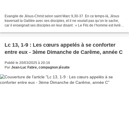
Evangile de Jésus-Christ selon saint Marc 9,30-37. En ce temps-là, Jésus
traversait la Galilée avec ses disciples, et il ne voulait pas qu’on le sache,
car il enseignait ses disciples en leur disant : « Le Fils de l’homme est livré
aux mains des hommes...
Lc 13, 1-9 : Les cœurs appelés à se conforter
entre eux - 3ème Dimanche de Carême, année C
Publié le 20/03/2025 à 20:16
Par
Jean-Luc Fabre, compagnon jésuite