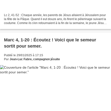
Lc 2, 41-52 : Chaque année, les parents de Jésus allaient à Jérusalem pour
la fête de la Pâque. Quand il eut douze ans, ils firent le pèlerinage suivant la
coutume. Comme ils s'en retournaient à la fin de la semaine, le jeune Jésus
resta à Jérusalem sans...
Marc 4, 1-20 : Écoutez ! Voici que le semeur
sortit pour semer.
Publié le 29/01/2025 à 17:15
Par
Jean-Luc Fabre, compagnon jésuite