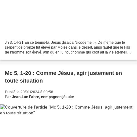
Jn 3, 14-21 En ce temps-là, Jésus disait à Nicodème : « De même que le
serpent de bronze fut élevé par Moïse dans le désert, ainsi faut-il que le Fils
de l’homme soit élevé, afin qu’en lui tout homme qui croit ait la vie éternelle.
Car Dieu a tellement...
Mc 5, 1-20 : Comme Jésus, agir justement en
toute situation
Publié le 29/01/2024 à 09:58
Par
Jean-Luc Fabre, compagnon jésuite