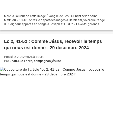
Merci à l'auteur de cette image Évangile de Jésus-Christ selon saint
Matthieu 2,13-18. Après le départ des mages à Bethléem, voici que l'ange
du Seigneur apparaît en songe à Joseph et lui dit : « Lève-toi ; prends
l'enfant et sa mère, et fuis en Égypte....
Lc 2, 41-52 : Comme Jésus, recevoir le temps
qui nous est donné - 29 décembre 2024
Publié le 28/12/2024 à 10:41
Par
Jean-Luc Fabre, compagnon jésuite