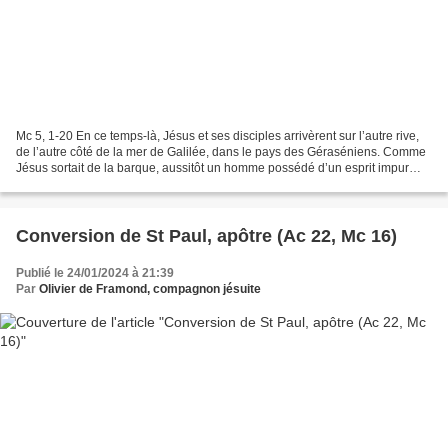
Mc 5, 1-20 En ce temps-là, Jésus et ses disciples arrivèrent sur l’autre rive,
de l’autre côté de la mer de Galilée, dans le pays des Géraséniens. Comme
Jésus sortait de la barque, aussitôt un homme possédé d’un esprit impur
s’avança depuis les tombes...
Conversion de St Paul, apôtre (Ac 22, Mc 16)
Publié le 24/01/2024 à 21:39
Par
Olivier de Framond, compagnon jésuite