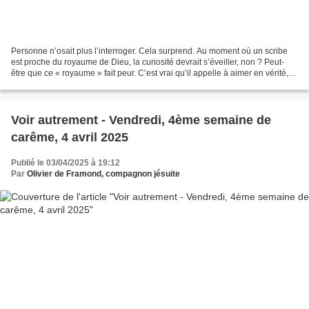
Personne n’osait plus l’interroger. Cela surprend. Au moment où un scribe
est proche du royaume de Dieu, la curiosité devrait s’éveiller, non ? Peut-
être que ce « royaume » fait peur. C’est vrai qu’il appelle à aimer en vérité, à
commencer par soi-même,...
Voir autrement - Vendredi, 4ème semaine de
carême, 4 avril 2025
Publié le 03/04/2025 à 19:12
Par
Olivier de Framond, compagnon jésuite