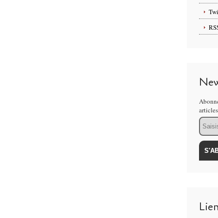
Twi
RS
New
Abonne
article
Email
Lie