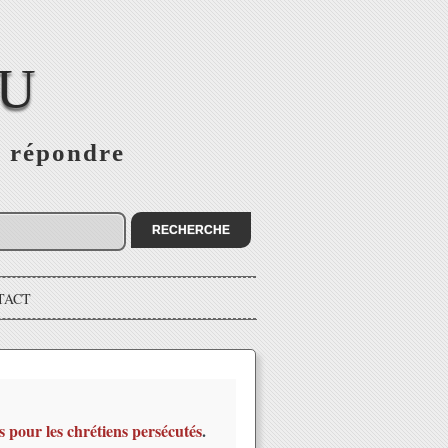
EU
s répondre
TACT
s pour les chrétiens persécutés
.