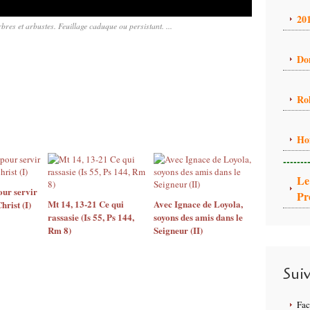
20
bres et arbustes. Feuillage caduque ou persistant. ...
Do
Ro
Ho
-------
Le
our servir
Pr
Mt 14, 13-21 Ce qui
Avec Ignace de Loyola,
hrist (I)
rassasie (Is 55, Ps 144,
soyons des amis dans le
Rm 8)
Seigneur (II)
Sui
Fa