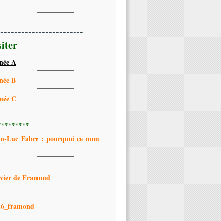
-------------------------
siter
née A
née B
née C
*********
an-Luc Fabre : pourquoi ce nom
ivier de Framond
16_framond