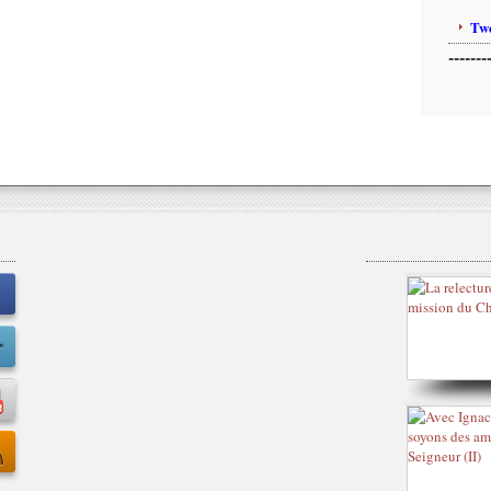
Twe
-------