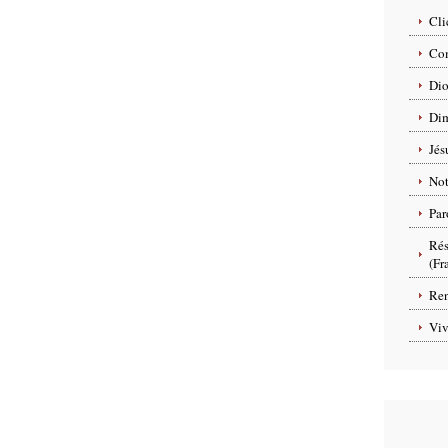
Cli
Com
Dio
Dim
Jés
No
Par
Rés
(Fr
Ren
Viv