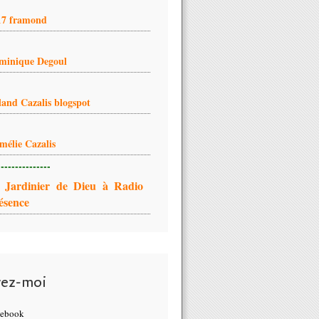
17 framond
minique Degoul
land Cazalis blogspot
mélie Cazalis
---------------
 Jardinier de Dieu à Radio
ésence
vez-moi
cebook