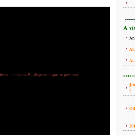
----
A vi
An
An
An
*****
Je
?
Ol
20