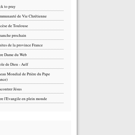
ck to pray
munauté de Vie Chrétienne
cèse de Toulouse
anche prochain
uites de la province France
tre Dame du Web
ole de Dieu - Aelf
eau Mondial de Prière du Pape
ance)
contrer Jésus
re l'Evangile en plein monde