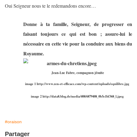
Oui Seigneur nous te le redemandons encore…
Donne à ta famille, Seigneur, de progresser en
faisant toujours ce qui est bon ; assure-lui le
nécessaire en cette vie pour la conduire aux biens du
Royaume.
Jean-Luc Fabre, compagnon jésuite
image 1 http://www.zen-et-efficace.com/wp-content/uploads/equilibre.jpg
image 2 http://data8.blog.de/media/408/6879408_0b5e1bf368_l.jpeg
#oraison
Partager