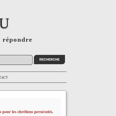
EU
s répondre
TACT
s pour les chrétiens persécutés
.