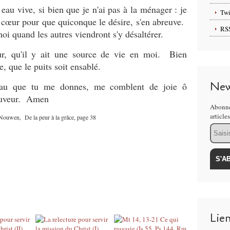
au vive, si bien que je n'ai pas à la ménager : je
Twi
on cœur pour que quiconque le désire, s'en abreuve.
RS
moi quand les autres viendront s'y désaltérer.
ur, qu'il y ait une source de vie en moi. Bien
ie, que le puits soit ensablé.
New
'eau que tu me donnes, me comblent de joie ô
auveur. Amen
Abonne
article
Nouwen, De la peur à la grâce, page 38
Email
Lie