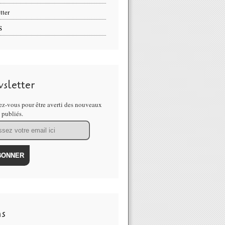
tter
S
sletter
z-vous pour être averti des nouveaux
s publiés.
ns