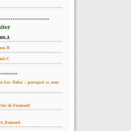
-------------------------
siter
née A
née B
née C
*********
an-Luc Fabre : pourquoi ce nom
ivier de Framond
16_framond