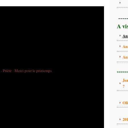
----
A vi
An
An
An
*****
Je
?
Ol
20