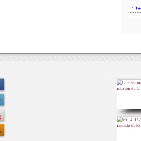
Twe
-------