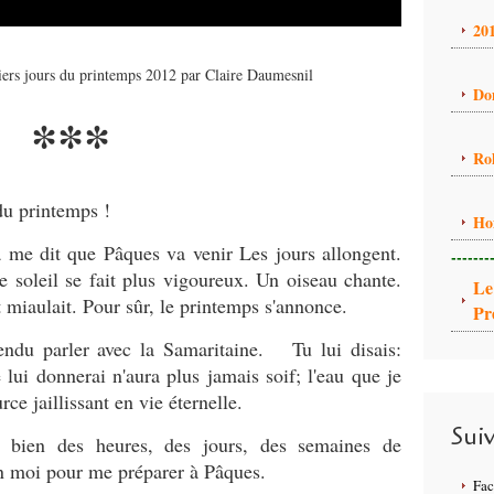
20
iers jours du printemps 2012 par Claire Daumesnil
Do
***
Ro
du printemps !
Ho
 me dit que Pâques va venir Les jours allongent.
-------
e soleil se fait plus vigoureux. Un oiseau chante.
Le
t miaulait. Pour sûr, le printemps s'annonce.
Pr
tendu parler avec la Samaritaine. Tu lui disais:
lui donnerai n'aura plus jamais soif; l'eau que je
ce jaillissant en vie éternelle.
Sui
t bien des heures, des jours, des semaines de
en moi pour me préparer à Pâques.
Fa