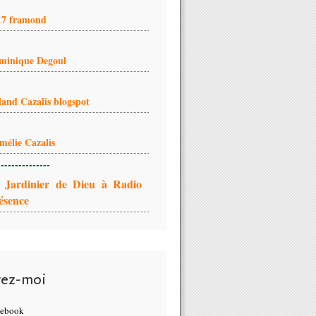
17 framond
minique Degoul
land Cazalis blogspot
mélie Cazalis
---------------
 Jardinier de Dieu à Radio
ésence
vez-moi
cebook