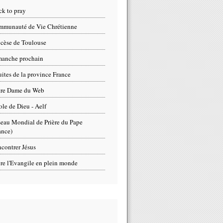
ck to pray
munauté de Vie Chrétienne
cèse de Toulouse
anche prochain
uites de la province France
tre Dame du Web
ole de Dieu - Aelf
eau Mondial de Prière du Pape
ance)
contrer Jésus
re l'Evangile en plein monde