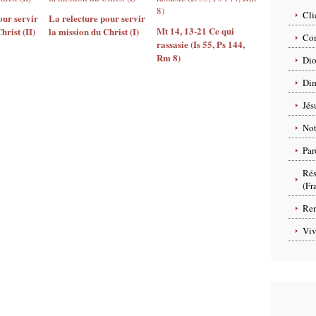
Cli
our servir
La relecture pour servir
Mt 14, 13-21 Ce qui
hrist (II)
la mission du Christ (I)
Com
rassasie (Is 55, Ps 144,
Rm 8)
Dio
Dim
Jés
No
Par
Rés
(Fr
Ren
Viv