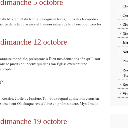
u dimanche 5 octobre
Cli
Com
u Migrant et du Réfugié Seigneur Jésus, tu invites tes apôtres,
iance dans la puissance et l’amour infinis de ton Père pour tous les
Dio
Dim
u dimanche 12 octobre
Jés
No
nnaire mondiale, présentons à Dieu nos demandes afin qu’Il soit
Par
ous te prions pour ceux qui dans ton Église exercent une
 prophète...
Rés
(Fr
e
Ren
Viv
 Rosaire, étoile de lumière, Ton doux regard apaise nos cœurs en
te ornement Où chaque Ave s’élève en prière sincère. Mystères de
u dimanche 19 octobre