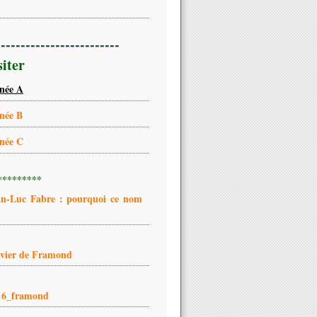
-------------------------
siter
née A
née B
née C
*********
an-Luc Fabre : pourquoi ce nom
ivier de Framond
16_framond