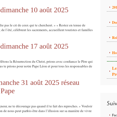
20
u dimanche 10 août 2025
Do
lie pas le cri de ceux qui te cherchent. » « Restez en tenue de
 de l’été, célèbrent les sacrements, accueillent touristes et familles
Ro
u dimanche 17 août 2025
Ho
-------
tons la Résurrection du Christ, prions avec confiance le Père qui
nous te prions pour notre Pape Léon et pour tous les responsables de
Le
Pr
imanche 31 août 2025 réseau
 Pape
Sui
gneur, ne te décourage pas quand il te fait des reproches. » Vouloir
cun de nous peut parfois être dans l’illusion sur sa manière de vivre
Fa