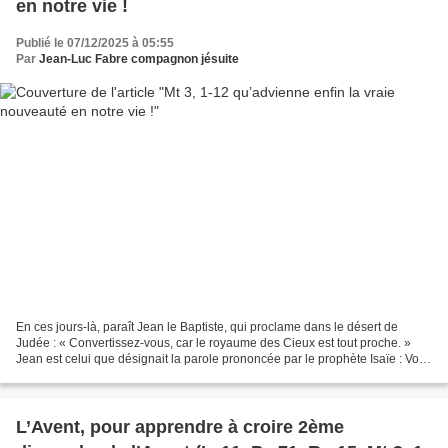
en notre vie !
Publié le 07/12/2025 à 05:55
Par
Jean-Luc Fabre compagnon jésuite
En ces jours-là, paraît Jean le Baptiste, qui proclame dans le désert de
Judée : « Convertissez-vous, car le royaume des Cieux est tout proche. »
Jean est celui que désignait la parole prononcée par le prophète Isaïe : Voix
de celui qui crie dans le désert...
L’Avent, pour apprendre à croire 2ème