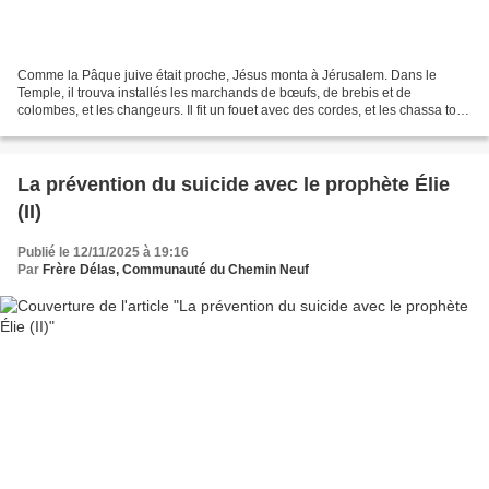
Comme la Pâque juive était proche, Jésus monta à Jérusalem. Dans le
Temple, il trouva installés les marchands de bœufs, de brebis et de
colombes, et les changeurs. Il fit un fouet avec des cordes, et les chassa tous
du Temple, ainsi que les brebis et...
La prévention du suicide avec le prophète Élie
(II)
Publié le 12/11/2025 à 19:16
Par
Frère Délas, Communauté du Chemin Neuf