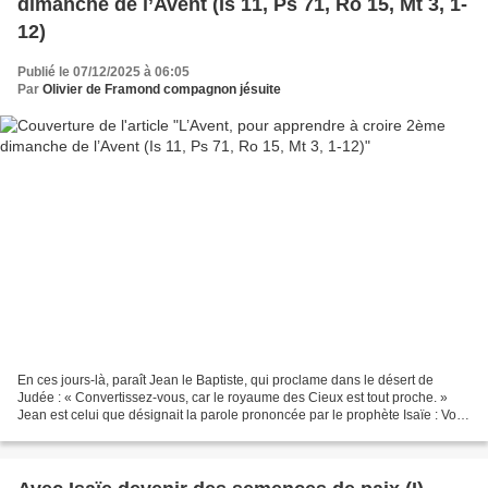
dimanche de l’Avent (Is 11, Ps 71, Ro 15, Mt 3, 1-
12)
Publié le 07/12/2025 à 06:05
Par
Olivier de Framond compagnon jésuite
En ces jours-là, paraît Jean le Baptiste, qui proclame dans le désert de
Judée : « Convertissez-vous, car le royaume des Cieux est tout proche. »
Jean est celui que désignait la parole prononcée par le prophète Isaïe : Voix
de celui qui crie dans le désert...