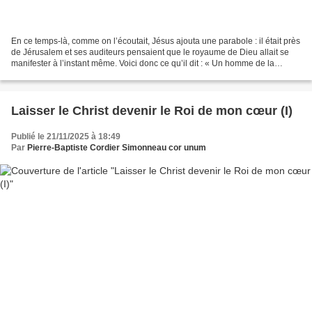
En ce temps-là, comme on l’écoutait, Jésus ajouta une parabole : il était près
de Jérusalem et ses auditeurs pensaient que le royaume de Dieu allait se
manifester à l’instant même. Voici donc ce qu’il dit : « Un homme de la
noblesse partit dans un pays...
Laisser le Christ devenir le Roi de mon cœur (I)
Publié le 21/11/2025 à 18:49
Par
Pierre-Baptiste Cordier Simonneau cor unum