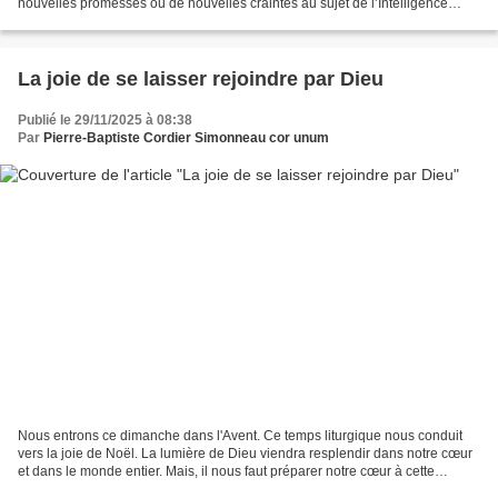
nouvelles promesses ou de nouvelles craintes au sujet de l’Intelligence
artificielle. Il faut rappeler...
La joie de se laisser rejoindre par Dieu
Publié le 29/11/2025 à 08:38
Par
Pierre-Baptiste Cordier Simonneau cor unum
Nous entrons ce dimanche dans l'Avent. Ce temps liturgique nous conduit
vers la joie de Noël. La lumière de Dieu viendra resplendir dans notre cœur
et dans le monde entier. Mais, il nous faut préparer notre cœur à cette
grande et bonne nouvelle. C'est...