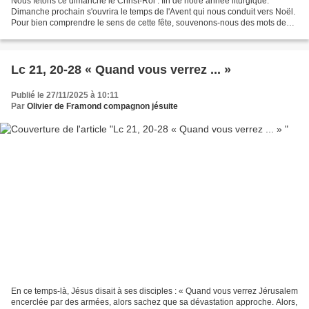
Nous fêtons ce dimanche le Christ-Roi : fin de notre année liturgique.
Dimanche prochain s'ouvrira le temps de l'Avent qui nous conduit vers Noël.
Pour bien comprendre le sens de cette fête, souvenons-nous des mots de
Jésus à Pilate : « Mon royaume n'est...
Lc 21, 20-28 « Quand vous verrez ... »
Publié le 27/11/2025 à 10:11
Par
Olivier de Framond compagnon jésuite
En ce temps-là, Jésus disait à ses disciples : « Quand vous verrez Jérusalem
encerclée par des armées, alors sachez que sa dévastation approche. Alors,