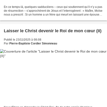
En ce temps-là, quelques sadducéens – ceux qui soutiennent qu’il n’y a pas
de résurrection – s’approchèrent de Jésus et l’interrogèrent : « Maître, Moïse
nous a prescrit : Si un homme a un frère qui meurt en laissant une épouse
mais pas d’enfant, il doit...
Laisser le Christ devenir le Roi de mon cœur (II)
Publié le 23/11/2025 à 08:08
Par
Pierre-Baptiste Cordier Simonneau