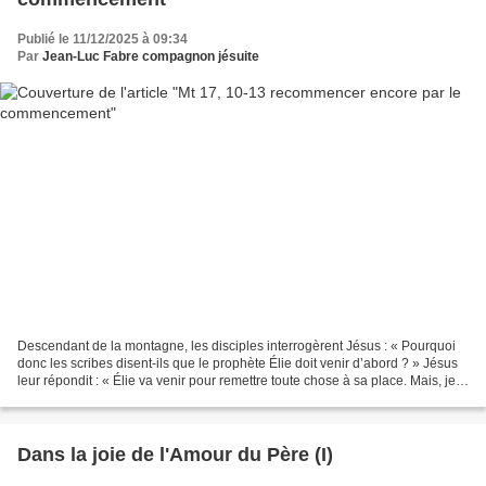
Publié le 11/12/2025 à 09:34
Par
Jean-Luc Fabre compagnon jésuite
Descendant de la montagne, les disciples interrogèrent Jésus : « Pourquoi
donc les scribes disent-ils que le prophète Élie doit venir d’abord ? » Jésus
leur répondit : « Élie va venir pour remettre toute chose à sa place. Mais, je
vous le déclare : Élie...
Dans la joie de l'Amour du Père (I)