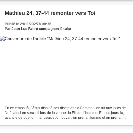
Mathieu 24, 37-44 remonter vers Toi
Publié le 29/11/2025 à 08:36
Par
Jean-Luc Fabre compagnon jésuite
En ce temps-là, Jésus disait à ses disciples : « Comme il en fut aux jours de
Noé, ainsi en sera-t-il lors de la venue du Fils de l’homme. En ces jours-là,
avant le déluge, on mangeait et on buvait, on prenait femme et on prenait
mari, jusqu’au jour où...