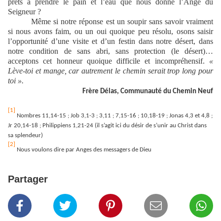
prêts à prendre le pain et l’eau que nous donne l’Ange du
Seigneur ?
Même si notre réponse est un soupir sans savoir vraiment
si nous avons faim, ou un oui quoique peu résolu, osons saisir
l’opportunité d’une visite et d’un festin dans notre désert, dans
notre condition de sans abri, sans protection (le désert)…
acceptons cet honneur quoique difficile et incompréhensif.
«
Lève-toi et mange, car autrement le chemin serait trop long pour
toi ».
Frère Délas, Communauté du Chemin Neuf
[1]
Nombres 11,14-15 ; Job 3,1-3 ; 3,11 ; 7,15-16 ; 10,18-19 ; Jonas 4,3 et 4,8 ;
Jr 20,14-18 ; Philippiens 1,21-24 (il s’agit ici du désir de s’unir au Christ dans
sa splendeur)
[2]
Nous voulons dire par Anges des messagers de Dieu
Partager