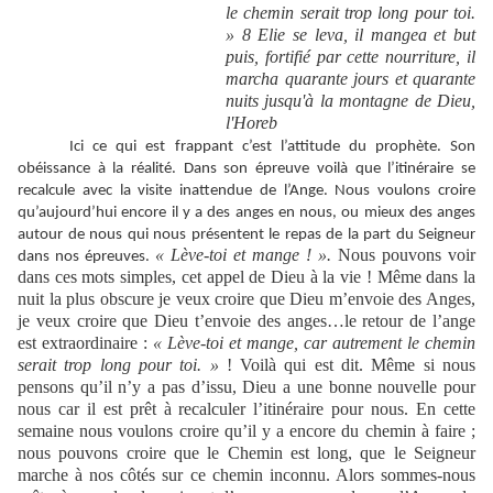
le chemin serait trop long pour toi.
» 8 Elie se leva, il mangea et but
puis, fortifié par cette nourriture, il
marcha quarante jours et quarante
nuits jusqu'à la montagne de Dieu,
l'Horeb
Ici ce qui est frappant c’est l’attitude du prophète. Son
obéissance à la réalité. Dans son épreuve voilà que l’itinéraire se
recalcule avec la visite inattendue de l’Ange. Nous voulons croire
qu’aujourd’hui encore il y a des anges en nous, ou mieux des anges
autour de nous qui nous présentent le repas de la part du Seigneur
« Lève-toi et mange ! ».
Nous pouvons voir
dans nos épreuves.
dans ces mots simples, cet appel de Dieu à la vie ! Même dans la
nuit la plus obscure je veux croire que Dieu m’envoie des Anges,
je veux croire que Dieu t’envoie des anges…le retour de l’ange
est extraordinaire :
« Lève-toi et mange, car autrement le chemin
serait trop long pour toi. »
! Voilà qui est dit. Même si nous
pensons qu’il n’y a pas d’issu, Dieu a une bonne nouvelle pour
nous car il est prêt à recalculer l’itinéraire pour nous. En cette
semaine nous voulons croire qu’il y a encore du chemin à faire ;
nous pouvons croire que le Chemin est long, que le Seigneur
marche à nos côtés sur ce chemin inconnu. Alors sommes-nous