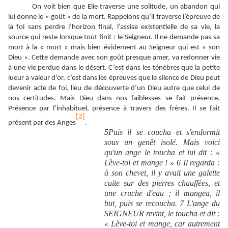
On voit bien que Elie traverse une solitude, un abandon qui
lui donne le « goût » de la mort. Rappelons qu’il traverse l’épreuve de
la foi sans perdre l’horizon final, l’assise existentielle de sa vie, la
source qui reste lorsque tout finit : le Seigneur. Il ne demande pas sa
mort à la « mort » mais bien évidement au Seigneur qui est « son
Dieu ». Cette demande avec son goût presque amer, va redonner vie
à une vie perdue dans le désert. C’est dans les ténèbres que la petite
lueur a valeur d’or, c’est dans les épreuves que le silence de Dieu peut
devenir acte de foi, lieu de découverte d’un Dieu autre que celui de
nos certitudes. Mais Dieu dans nos faiblesses se fait présence.
Présence par l’inhabituel, présence à travers des frères. Il se fait
[2]
présent par des Anges
.
5Puis il se coucha et s'endormit
sous un genêt isolé. Mais voici
qu'un ange le toucha et lui dit : «
Lève-toi et mange ! » 6 Il regarda :
à son chevet, il y avait une galette
cuite sur des pierres chauffées, et
une cruche d'eau ; il mangea, il
but, puis se recoucha. 7 L'ange du
SEIGNEUR revint, le toucha et dit :
« Lève-toi et mange, car autrement