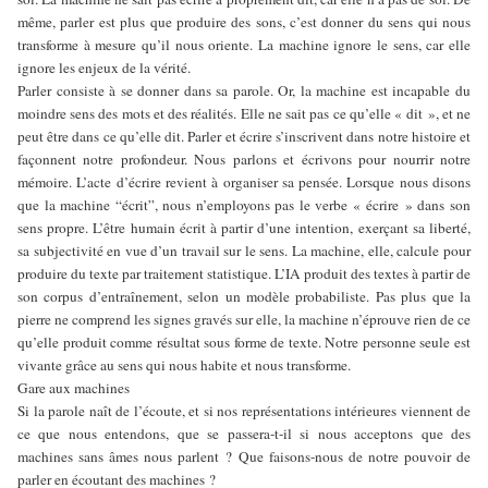
même, parler est plus que produire des sons, c’est donner du sens qui nous
transforme à mesure qu’il nous oriente. La machine ignore le sens, car elle
ignore les enjeux de la vérité.
Parler consiste à se donner dans sa parole. Or, la machine est incapable du
moindre sens des mots et des réalités. Elle ne sait pas ce qu’elle « dit », et ne
peut être dans ce qu’elle dit. Parler et écrire s’inscrivent dans notre histoire et
façonnent notre profondeur. Nous parlons et écrivons pour nourrir notre
mémoire. L’acte d’écrire revient à organiser sa pensée. Lorsque nous disons
que la machine “écrit”, nous n’employons pas le verbe « écrire » dans son
sens propre. L’être humain écrit à partir d’une intention, exerçant sa liberté,
sa subjectivité en vue d’un travail sur le sens. La machine, elle, calcule pour
produire du texte par traitement statistique. L’IA produit des textes à partir de
son corpus d’entraînement, selon un modèle probabiliste. Pas plus que la
pierre ne comprend les signes gravés sur elle, la machine n’éprouve rien de ce
qu’elle produit comme résultat sous forme de texte. Notre personne seule est
vivante grâce au sens qui nous habite et nous transforme.
Gare aux machines
Si la parole naît de l’écoute, et si nos représentations intérieures viennent de
ce que nous entendons, que se passera-t-il si nous acceptons que des
machines sans âmes nous parlent ? Que faisons-nous de notre pouvoir de
parler en écoutant des machines ?