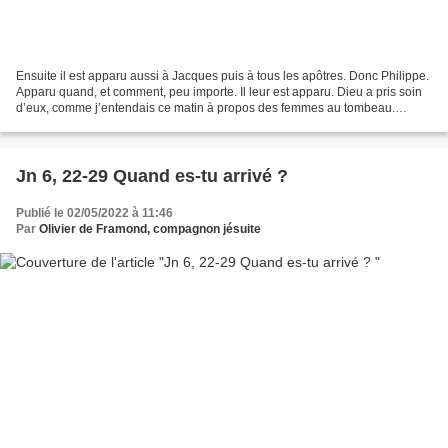
Ensuite il est apparu aussi à Jacques puis à tous les apôtres. Donc Philippe.
Apparu quand, et comment, peu importe. Il leur est apparu. Dieu a pris soin
d’eux, comme j’entendais ce matin à propos des femmes au tombeau.
Jacques, nous ne savons que ceci...
Jn 6, 22-29 Quand es-tu arrivé ?
Publié le 02/05/2022 à 11:46
Par
Olivier de Framond, compagnon jésuite