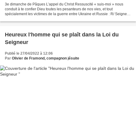
3e dimanche de Pâques L’appel du Christ Ressuscité « suis-moi » nous
conduit à te confier Dieu toutes les pesanteurs de nos vies, et tout
spécialement les victimes de la guerre entre Ukraine et Russie : R/ Seigneur
de gloire, écoute nos prières ! Sois...
Heureux l'homme qui se plaît dans la Loi du
Seigneur
Publié le 27/04/2022 à 12:06
Par
Olivier de Framond, compagnon jésuite