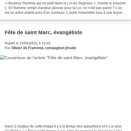
« Heureux l'homme qui se plaît dans la Loi du Seigneur », chante le psaume
1. Et l'homme rempli d'ardeur jalouse pour la Loi, ce n'est pas pareil ? L'un
est un arbre planté près d'un ruisseau. L'autre ressemble plus à une trique
qui emprisonne la vie....
Fête de saint Marc, évangéliste
Publié le 25/04/2022 à 15:02
Par
Olivier de Framond, compagnon jésuite
merci à l'auteur de cette image Il y a le temps des apparitions et il y a celui
de l'Eglise. Le Ressuscité donne à ses amis de recevoir le Vivant en Celui