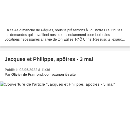
En ce 4e dimanche de Pâques, nous te présentons à Toi, notre Dieu toutes
les demandes qui travaillent nos cœurs, notamment pour toutes les
vocations nécessaires à la vie de ton Eglise. R/ Ô Christ Ressuscité, exauce-
nous. En ce mois de mai, avec François...
Jacques et Philippe, apôtres - 3 mai
Publié le 03/05/2022 à 11:36
Par
Olivier de Framond, compagnon jésuite