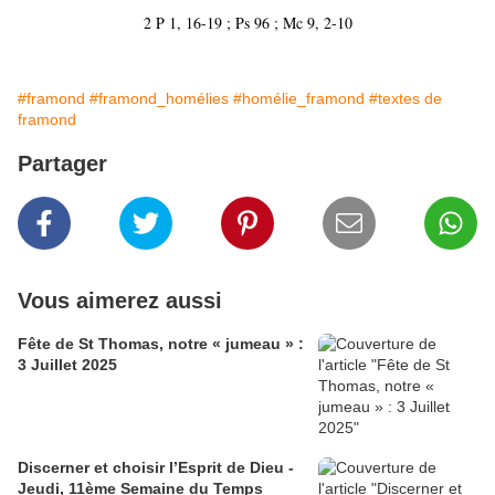
2 P 1, 16-19 ; Ps 96 ; Mc 9, 2-10
#framond
#framond_homélies
#homélie_framond
#textes de
framond
Partager
Vous aimerez aussi
Fête de St Thomas, notre « jumeau » :
3 Juillet 2025
Discerner et choisir l’Esprit de Dieu -
Jeudi, 11ème Semaine du Temps