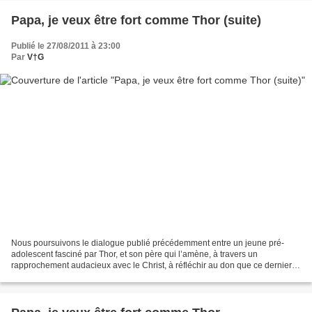
Papa, je veux être fort comme Thor (suite)
Publié le 27/08/2011 à 23:00
Par
V†G
Nous poursuivons le dialogue publié précédemment entre un jeune pré-
adolescent fasciné par Thor, et son père qui l’amène, à travers un
rapprochement audacieux avec le Christ, à réfléchir au don que ce dernier fit
de sa vie. Le dialogue et les objections...