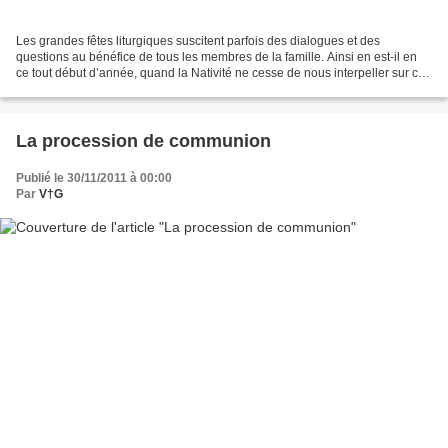
Les grandes fêtes liturgiques suscitent parfois des dialogues et des
questions au bénéfice de tous les membres de la famille. Ainsi en est-il en
ce tout début d’année, quand la Nativité ne cesse de nous interpeller sur ce
Jésus, que l’on dit Dieu fait...
La procession de communion
Publié le 30/11/2011 à 00:00
Par
V†G