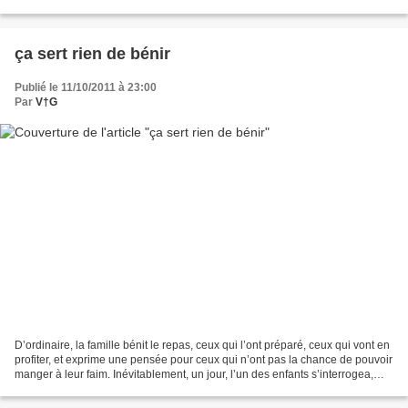
en famille, car « plus on est,...
ça sert rien de bénir
Publié le 11/10/2011 à 23:00
Par
V†G
D’ordinaire, la famille bénit le repas, ceux qui l’ont préparé, ceux qui vont en
profiter, et exprime une pensée pour ceux qui n’ont pas la chance de pouvoir
manger à leur faim. Inévitablement, un jour, l’un des enfants s’interrogea,
peu après la bénédiction,...