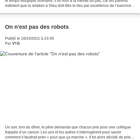
le temps liturgique ordinaire, s’ils vont à la messe ou pas, car les parents
estiment que la relation à Dieu doit être le lieu par excellence de l’exercice
du libre-arbitre....
On n'est pas des robots
Publié le 18/10/2011 à 23:00
Par
V†G
Un soir, lors du dîner, le père demanda que chacun prie pour une collègue
frappée d’un cancer. Les uns et les autres s’interrogèrent pour savoir
comment il faudrait prier « pour que ça marche ». Il fut alors décidé de prier