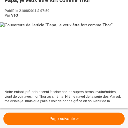
Papa, je veux être fort comme Thor
Publié le 21/08/2011 à 07:50
Par
V†G
Notre enfant, pré-adolescent fasciné par les supers-héros invulnérables,
vient de voir avec moi Thor au cinéma. Nième navet de la série des Marvel,
me disais-je, mais que j’allais voir de bonne grâce en souvenir de la
fascination qu’ils exerçaient sur...
Page suivante >