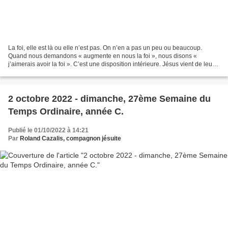
La foi, elle est là ou elle n’est pas. On n’en a pas un peu ou beaucoup.
Quand nous demandons « augmente en nous la foi », nous disons «
j’aimerais avoir la foi ». C’est une disposition intérieure. Jésus vient de leur
dire que si quelqu’un a péché contre...
2 octobre 2022 - dimanche, 27ème Semaine du
Temps Ordinaire, année C.
Publié le 01/10/2022 à 14:21
Par
Roland Cazalis, compagnon jésuite