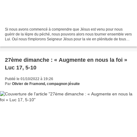
Si nous avons commencé à comprendre que Jésus est venu pour nous
guérir de la lèpre du péché, nous pouvons alors nous tourner ensemble vers
Lui. Ouï nous t'implorons Seigneur Jésus pour la vie en plénitude de tous
nos sœurs, de toutes nos frères dans...
27ème dimanche : « Augmente en nous la foi »
Luc 17, 5-10
Publié le 01/10/2022 à 19:26
Par
Olivier de Framond, compagnon jésuite