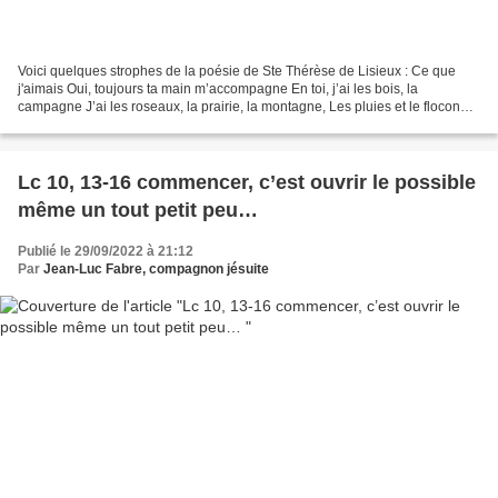
Voici quelques strophes de la poésie de Ste Thérèse de Lisieux : Ce que
j'aimais Oui, toujours ta main m’accompagne En toi, j’ai les bois, la
campagne J’ai les roseaux, la prairie, la montagne, Les pluies et le flocon
neigeux Des cieux. J’ai la lyre mélodieuse,...
Lc 10, 13-16 commencer, c’est ouvrir le possible
même un tout petit peu…
Publié le 29/09/2022 à 21:12
Par
Jean-Luc Fabre, compagnon jésuite