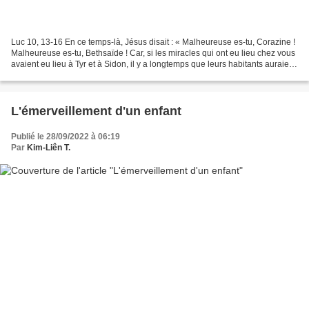
Luc 10, 13-16 En ce temps-là, Jésus disait : « Malheureuse es-tu, Corazine !
Malheureuse es-tu, Bethsaïde ! Car, si les miracles qui ont eu lieu chez vous
avaient eu lieu à Tyr et à Sidon, il y a longtemps que leurs habitants auraient
fait pénitence,...
L'émerveillement d'un enfant
Publié le 28/09/2022 à 06:19
Par
Kim-Liên T.