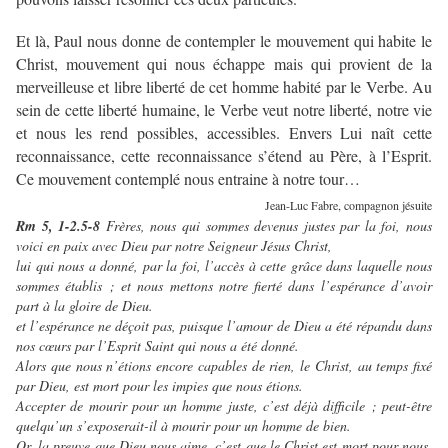
Et là, Paul nous donne de contempler le mouvement qui habite le
Christ, mouvement qui nous échappe mais qui provient de la
merveilleuse et libre liberté de cet homme habité par le Verbe. Au
sein de cette liberté humaine, le Verbe veut notre liberté, notre vie
et nous les rend possibles, accessibles. Envers Lui naît cette
reconnaissance, cette reconnaissance s’étend au Père, à l’Esprit.
Ce mouvement contemplé nous entraine à notre tour…
Jean-Luc Fabre, compagnon jésuite
Rm 5, 1-2.5-8
Frères, nous qui sommes devenus justes par la foi, nous
voici en paix avec Dieu par notre Seigneur Jésus Christ,
lui qui nous a donné, par la foi, l’accès à cette grâce dans laquelle nous
sommes établis ; et nous mettons notre fierté dans l’espérance d’avoir
part à la gloire de Dieu.
et l’espérance ne déçoit pas, puisque l’amour de Dieu a été répandu dans
nos cœurs par l’Esprit Saint qui nous a été donné.
Alors que nous n’étions encore capables de rien, le Christ, au temps fixé
par Dieu, est mort pour les impies que nous étions.
Accepter de mourir pour un homme juste, c’est déjà difficile ; peut-être
quelqu’un s’exposerait-il à mourir pour un homme de bien.
Or, la preuve que Dieu nous aime, c’est que le Christ est mort pour nous,