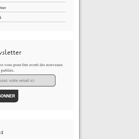
tter
S
sletter
z-vous pour être averti des nouveaux
s publiés.
ns