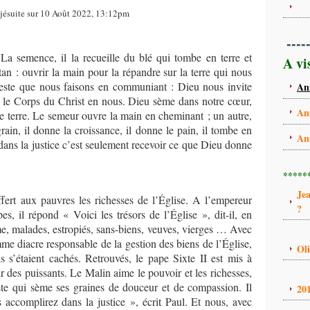
jésuite sur 10 Août 2022, 13:12pm
----
La semence, il la recueille du blé qui tombe en terre et
A vi
an : ouvrir la main pour la répandre sur la terre qui nous
 geste que nous faisons en communiant : Dieu nous invite
An
, le Corps du Christ en nous. Dieu sème dans notre cœur,
An
 terre. Le semeur ouvre la main en cheminant ; un autre,
e grain, il donne la croissance, il donne le pain, il tombe en
An
er dans la justice c’est seulement recevoir ce que Dieu donne
*****
Je
offert aux pauvres les richesses de l’Église. A l’empereur
?
es, il répond « Voici les trésors de l’Église », dit-il, en
e, malades, estropiés, sans-biens, veuves, vierges … Avec
mme diacre responsable de la gestion des biens de l’Église,
Ol
ls s’étaient cachés. Retrouvés, le pape Sixte II est mis à
ur des puissants. Le Malin aime le pouvoir et les richesses,
uste qui sème ses graines de douceur et de compassion. Il
20
accomplirez dans la justice », écrit Paul. Et nous, avec