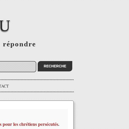
EU
s répondre
TACT
s pour les chrétiens persécutés
.