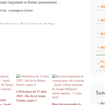
 semer largement et donner joyeusement ...
20
ivier, compagnon jésuite
Do
lé tombé en terre. Merci à l'auteur de cette image
Ro
Ho
-------
Le
Pr
Célébration du 15 Juin
Sui
2025 : fête de la Sainte
oisir
Trinité, année C
Fa
Dieu fait resplendir la
u - Jeudi,