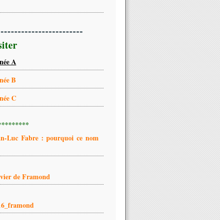
-------------------------
siter
née A
née B
née C
*********
an-Luc Fabre : pourquoi ce nom
ivier de Framond
16_framond