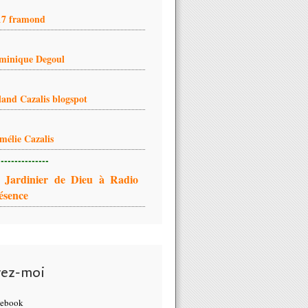
17 framond
minique Degoul
land Cazalis blogspot
mélie Cazalis
---------------
 Jardinier de Dieu à Radio
ésence
vez-moi
cebook