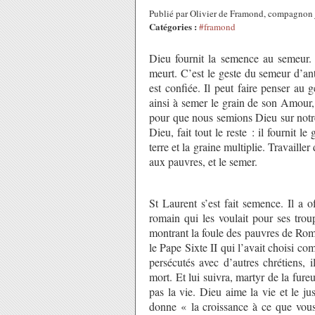
Publié par Olivier de Framond, compagnon 
Catégories :
#framond
Dieu fournit la semence au semeur. 
meurt. C’est le geste du semeur d’ant
est confiée. Il peut faire penser au
ainsi à semer le grain de son Amour
pour que nous semions Dieu sur notre
Dieu, fait tout le reste : il fournit l
terre et la graine multiplie. Travaill
aux pauvres, et le semer.
St Laurent s’est fait semence. Il a 
romain qui les voulait pour ses troup
montrant la foule des pauvres de Rom
le Pape Sixte II qui l’avait choisi co
persécutés avec d’autres chrétiens, i
mort. Et lui suivra, martyr de la fure
pas la vie. Dieu aime la vie et le j
donne « la croissance à ce que vous 