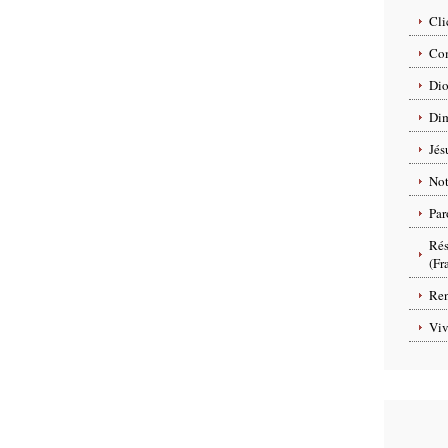
Cli
Com
Dio
Dim
Jés
No
Par
Rés
(Fr
Ren
Viv