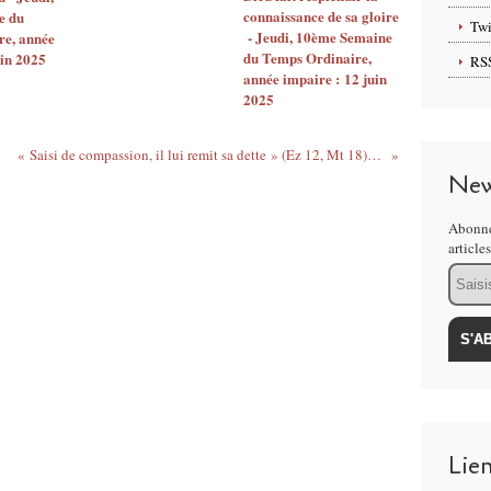
connaissance de sa gloire
e du
Twi
- Jeudi, 10ème Semaine
re, année
du Temps Ordinaire,
uin 2025
RS
année impaire : 12 juin
2025
rie
« Saisi de compassion, il lui remit sa dette » (Ez 12, Mt 18) - Jeudi, 19e semaine du temps ordinaire
New
Abonne
article
Email
Lie