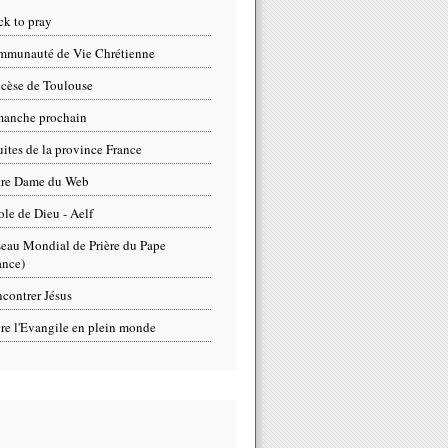
ck to pray
munauté de Vie Chrétienne
cèse de Toulouse
anche prochain
uites de la province France
tre Dame du Web
ole de Dieu - Aelf
eau Mondial de Prière du Pape
ance)
contrer Jésus
re l'Evangile en plein monde