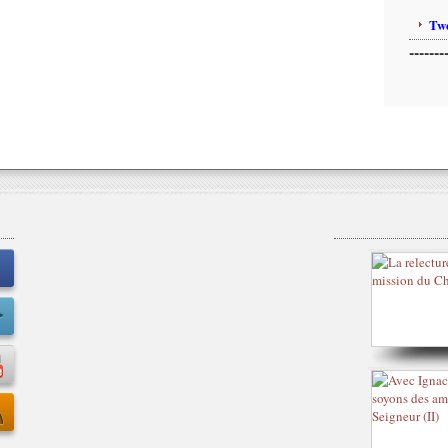
Twe
-------