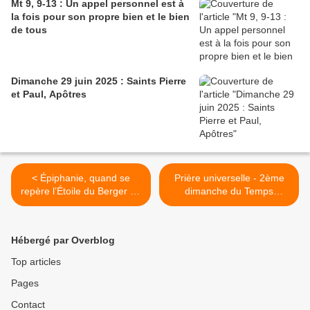
Mt 9, 9-13 : Un appel personnel est à
la fois pour son propre bien et le bien
de tous
Dimanche 29 juin 2025 : Saints Pierre
et Paul, Apôtres
< Épiphanie, quand se
Prière universelle - 2ème
repère l’Étoile du Berger (Is
dimanche du Temps
60, 1-16 ; Ps 71 ; Eph 3, 2-
Ordinaire - année B >
6 ; Mt 2, 1-12)
Hébergé par Overblog
Top articles
Pages
Contact