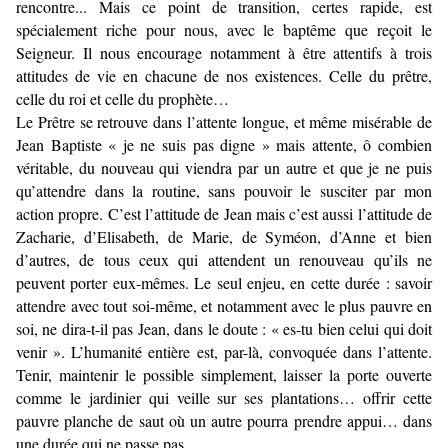
rencontre... Mais ce point de transition, certes rapide, est
spécialement riche pour nous, avec le baptême que reçoit le
Seigneur. Il nous encourage notamment à être attentifs à trois
attitudes de vie en chacune de nos existences. Celle du prêtre,
celle du roi et celle du prophète…
Le Prêtre se retrouve dans l’attente longue, et même misérable de
Jean Baptiste « je ne suis pas digne » mais attente, ô combien
véritable, du nouveau qui viendra par un autre et que je ne puis
qu’attendre dans la routine, sans pouvoir le susciter par mon
action propre. C’est l’attitude de Jean mais c’est aussi l’attitude de
Zacharie, d’Elisabeth, de Marie, de Syméon, d’Anne et bien
d’autres, de tous ceux qui attendent un renouveau qu’ils ne
peuvent porter eux-mêmes. Le seul enjeu, en cette durée : savoir
attendre avec tout soi-même, et notamment avec le plus pauvre en
soi, ne dira-t-il pas Jean, dans le doute : « es-tu bien celui qui doit
venir ». L’humanité entière est, par-là, convoquée dans l’attente.
Tenir, maintenir le possible simplement, laisser la porte ouverte
comme le jardinier qui veille sur ses plantations… offrir cette
pauvre planche de saut où un autre pourra prendre appui… dans
une durée qui ne passe pas.