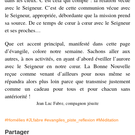
dans les cieux. C‘est cela qui compte : la relation vécue
avec le
S
eigneur. C’est de cette communion vécue avec
le
S
eigneur, appropriée, débordante que la mission prend
sa source. De ce temps de cœur à cœur avec le
S
eigneur
et ses proches…
Que cet accent principal, manifesté dans cette page
d’évangile, colore notre semaine. Sachons aller aux
autres, à nos activités, en ayant d’abord éveiller l’aurore
avec le
S
eigneur en notre cœur. La Bonne Nouvelle
reçue comme venant d’ailleurs pour nous même se
répandra alors plus loin parce que transmise justement
comme un cadeau pour tous et pour chacun sans
antériorité !
Jean Luc Fabre, compagnon jésuite
#Homélies
#JLfabre
#evangiles_piste_reflexion
#Méditation
Partager