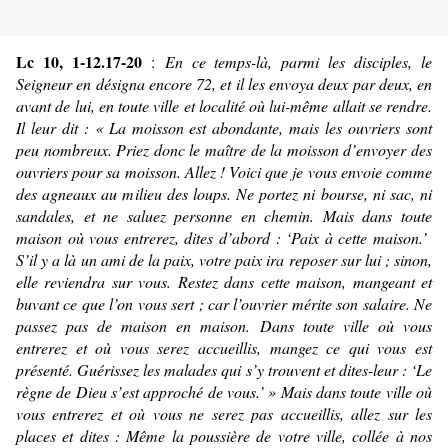
Lc 10, 1-12.17-20
:
En ce temps-là, parmi les disciples, le
Seigneur en désigna encore 72, et il les envoya deux par deux, en
avant de lui, en toute ville et localité où lui-même allait se rendre.
Il leur dit : « La moisson est abondante, mais les ouvriers sont
peu nombreux. Priez donc le maître de la moisson d’envoyer des
ouvriers pour sa moisson. Allez ! Voici que je vous envoie comme
des agneaux au milieu des loups. Ne portez ni bourse, ni sac, ni
sandales, et ne saluez personne en chemin. Mais dans toute
maison où vous entrerez, dites d’abord : ‘Paix à cette maison.’
S’il y a là un ami de la paix, votre paix ira reposer sur lui ; sinon,
elle reviendra sur vous. Restez dans cette maison, mangeant et
buvant ce que l’on vous sert ; car l’ouvrier mérite son salaire. Ne
passez pas de maison en maison. Dans toute ville où vous
entrerez et où vous serez accueillis, mangez ce qui vous est
présenté. Guérissez les malades qui s’y trouvent et dites-leur : ‘Le
règne de Dieu s’est approché de vous.’ » Mais dans toute ville où
vous entrerez et où vous ne serez pas accueillis, allez sur les
places et dites : Même la poussière de votre ville, collée à nos