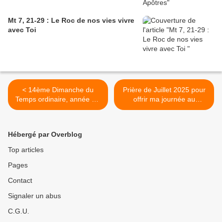
Mt 7, 21-29 : Le Roc de nos vies vivre
avec Toi
< 14ème Dimanche du
Prière de Juillet 2025 pour
Temps ordinaire, année C -
offrir ma journée au
Dieu Mère et Agneau
Seigneur : La prière
d’offrande - Réseau
mondial de prière du Pape,
Hébergé par Overblog
France >
Top articles
Pages
Contact
Signaler un abus
C.G.U.