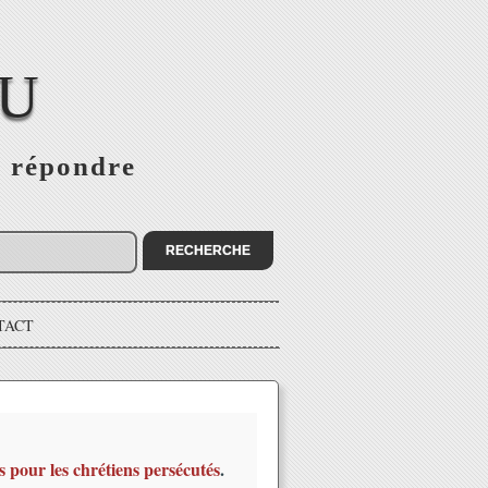
EU
s répondre
TACT
s pour les chrétiens persécutés
.