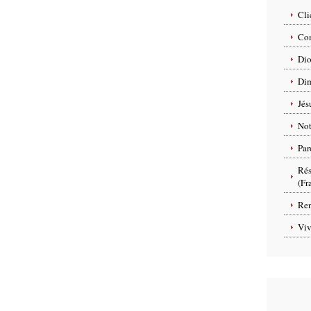
Cli
Com
Dio
Dim
Jés
No
Par
Rés
(Fr
Ren
Viv