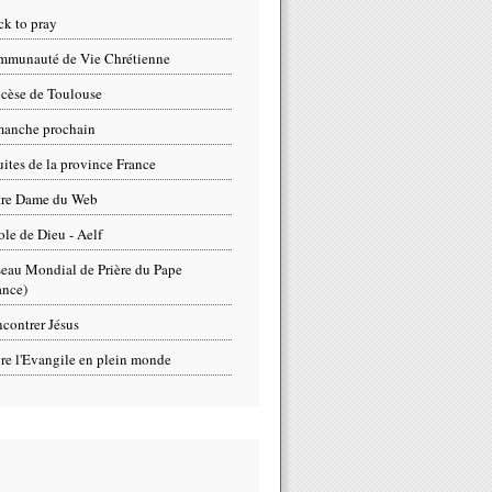
ck to pray
munauté de Vie Chrétienne
cèse de Toulouse
anche prochain
uites de la province France
tre Dame du Web
ole de Dieu - Aelf
eau Mondial de Prière du Pape
ance)
contrer Jésus
re l'Evangile en plein monde