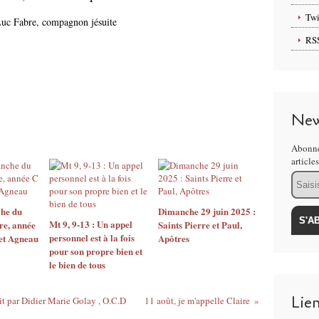
Twi
Luc Fabre, compagnon jésuite
RS
New
Abonne
article
Email
he du
Dimanche 29 juin 2025 :
Mt 9, 9-13 : Un appel
re, année
Saints Pierre et Paul,
personnel est à la fois
et Agneau
Apôtres
pour son propre bien et
le bien de tous
Lie
rit par Didier Marie Golay , O.C.D
11 août, je m'appelle Claire