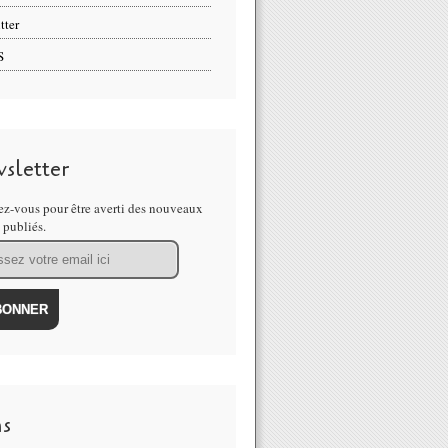
tter
S
sletter
z-vous pour être averti des nouveaux
s publiés.
ns