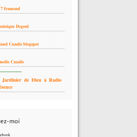
17 framond
minique Degoul
land Cazalis blogspot
mélie Cazalis
---------------
 Jardinier de Dieu à Radio
ésence
vez-moi
cebook