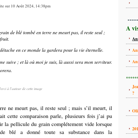
ite sur 10 Août 2024, 14:38pm
----
A vi
grain de blé tombé en terre ne meurt pas, il reste seul ;
ruit.
An
 détache en ce monde la gardera pour la vie éternelle.
An
An
me suive ; et là où moi je suis, là aussi sera mon serviteur.
.
norera
*****
Je
erci à l'auteur de cette image
?
re ne meurt pas, il reste seul ; mais s’il meurt, il
Ol
it cette comparaison parle, plusieurs fois j’ai pu
ir la pellicule du grain complétement vide lorsque
20
de blé a donné toute sa substance dans la