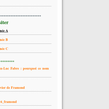
-------------------------
siter
née A
née B
née C
*********
an-Luc Fabre : pourquoi ce nom
ivier de Framond
16_framond