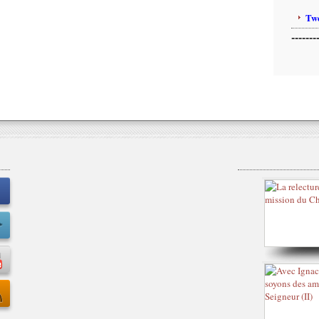
Twe
-------