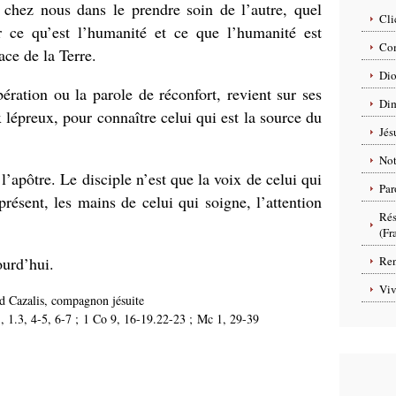
 chez nous dans le prendre soin de l’autre, quel
Cli
er ce qu’est l’humanité et ce que l’humanité est
Com
ace de la Terre.
Dio
ibération ou la parole de réconfort, revient sur ses
Dim
 lépreux, pour connaître celui qui est la source du
Jés
No
l’apôtre. Le disciple n’est que la voix de celui qui
Par
présent, les mains de celui qui soigne, l’attention
Rés
(Fr
ourd’hui.
Ren
Viv
d Cazalis, compagnon jésuite
), 1.3, 4-5, 6-7 ; 1 Co 9, 16-19.22-23 ; Mc 1, 29-39