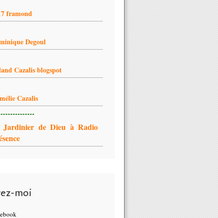
17 framond
minique Degoul
land Cazalis blogspot
mélie Cazalis
---------------
 Jardinier de Dieu à Radio
ésence
vez-moi
cebook