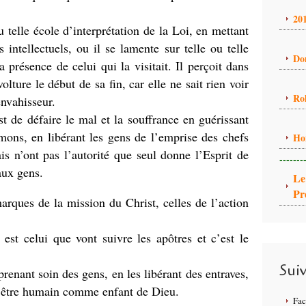
20
ou telle école d’interprétation de la Loi, en mettant
 intellectuels, ou il se lamente sur telle ou telle
Do
a présence de celui qui la visitait. Il perçoit dans
olture le début de sa fin, car elle ne sait rien voir
Ro
envahisseur.
st de défaire le mal et la souffrance en guérissant
mons, en libérant les gens de l’emprise des chefs
Ho
is n’ont pas l’autorité que seul donne l’Esprit de
-------
aux gens.
Le
Pr
arques de la mission du Christ, celles de l’action
est celui que vont suivre les apôtres et c’est le
Sui
enant soin des gens, en les libérant des entraves,
d’être humain comme enfant de Dieu.
Fa