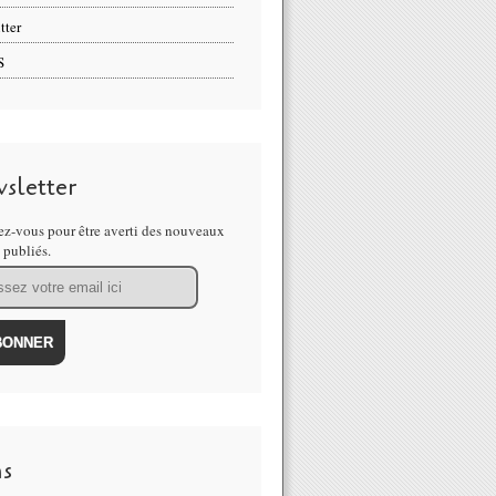
tter
S
sletter
z-vous pour être averti des nouveaux
s publiés.
ns