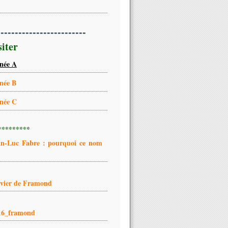
-------------------------
siter
née A
née B
née C
*********
an-Luc Fabre : pourquoi ce nom
ivier de Framond
16_framond