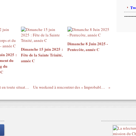
Twe
-------
Dimanche 8 Juin 2025 -
Dimanche 15 juin 2025 :
Pentecôte, année C
uin 2025 :
Fête de la Sainte Trinité,
ement du
année C
ng du
 C
Mc 5, 1-20 : Comme Jésus, agir justement en toute situation
Un weekend à rencontrer des « Improbables »