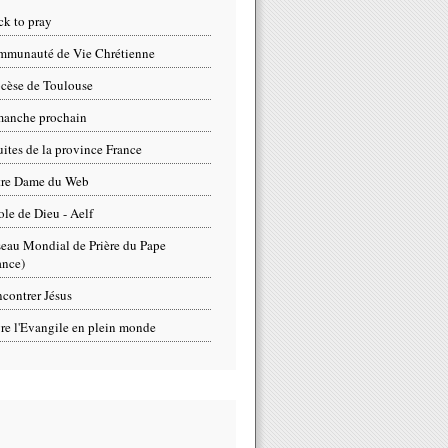
ck to pray
munauté de Vie Chrétienne
cèse de Toulouse
anche prochain
uites de la province France
tre Dame du Web
ole de Dieu - Aelf
eau Mondial de Prière du Pape
ance)
contrer Jésus
re l'Evangile en plein monde