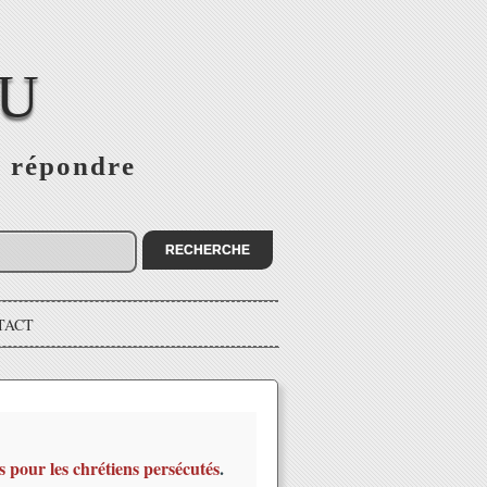
EU
s répondre
TACT
s pour les chrétiens persécutés
.