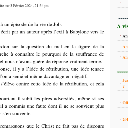
ite sur 3 Février 2024, 21:34pm
----
 à un épisode de la vie de Job.
A vi
écrit par un auteur après l’exil à Babylone vers le
An
exion sur la question du mal en la figure de la
An
erche à connaître le pourquoi de la souffrance de
An
uel nous n’avons guère de réponse vraiment ferme.
onse, il y a l’idée de rétribution, une idée tenace
*****
 l’on a semé et même davantage en négatif.
Je
’élève contre cette idée de la rétribution, et cela
?
urtant il subit les pires adversités, même si ses
Ol
’il a commis une faute dont il ne se souvient plus
r s’en souvenir.
20
s remarquons que le Christ ne fait pas de discours