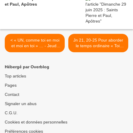
et Paul, Apôtres
< « UN, comme toi en moi
Jn 21, 20-25 Pour aborder
et moi en toi » … - Jeudi,
le temps ordinaire « Toi,
7ème semaine du Temps
suis-moi ! » >
Pascal
Hébergé par Overblog
Top articles
Pages
Contact
Signaler un abus
C.G.U.
Cookies et données personnelles
Préférences cookies