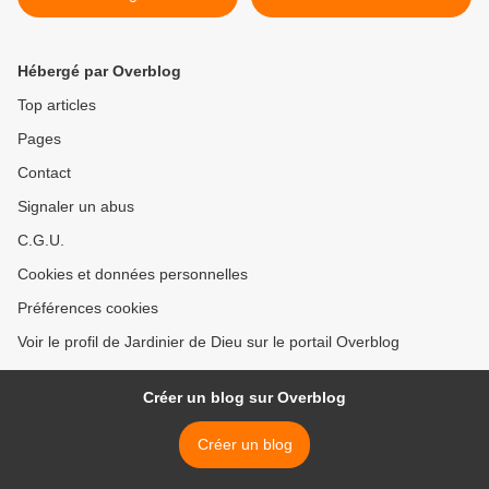
Christ Jn 18, 1–19, 42
encore aujourd’hui à
chacun de nous, sachons
lui répondre - JOUR de
Hébergé par Overblog
PÂQUES >
Top articles
Pages
Contact
Signaler un abus
C.G.U.
Cookies et données personnelles
Préférences cookies
Voir le profil de Jardinier de Dieu sur le portail Overblog
Créer un blog sur Overblog
Créer un blog