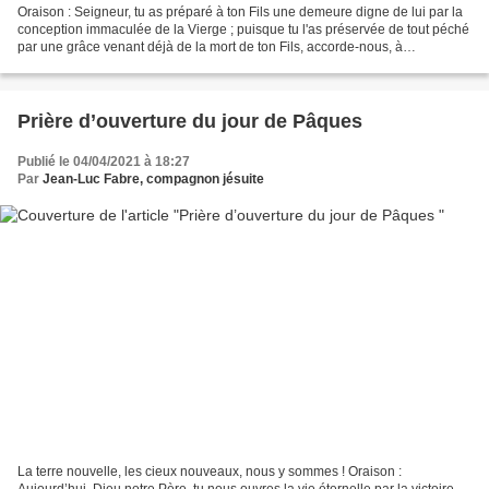
Oraison : Seigneur, tu as préparé à ton Fils une demeure digne de lui par la
conception immaculée de la Vierge ; puisque tu l'as préservée de tout péché
par une grâce venant déjà de la mort de ton Fils, accorde-nous, à
l'intercession de cette Mère très...
Prière d’ouverture du jour de Pâques
Publié le 04/04/2021 à 18:27
Par
Jean-Luc Fabre, compagnon jésuite
La terre nouvelle, les cieux nouveaux, nous y sommes ! Oraison :
Aujourd’hui, Dieu notre Père, tu nous ouvres la vie éternelle par la victoire