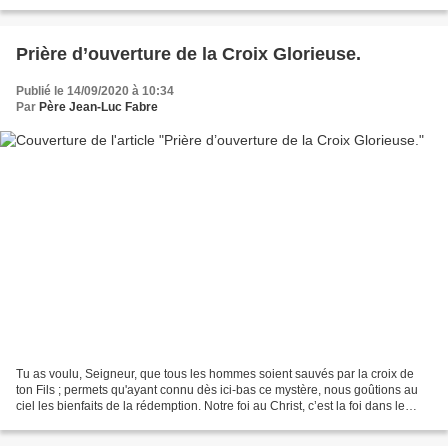
une halte, sur notre chemin...
Prière d’ouverture de la Croix Glorieuse.
Publié le 14/09/2020 à 10:34
Par
Père Jean-Luc Fabre
Tu as voulu, Seigneur, que tous les hommes soient sauvés par la croix de
ton Fils ; permets qu'ayant connu dès ici-bas ce mystère, nous goûtions au
ciel les bienfaits de la rédemption. Notre foi au Christ, c’est la foi dans le
salut offert à nous les...