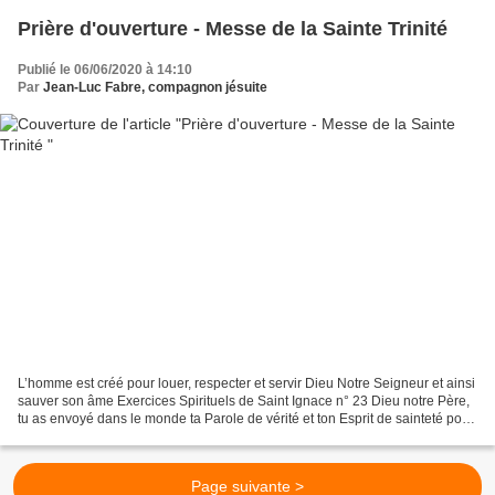
Prière d'ouverture - Messe de la Sainte Trinité
Publié le 06/06/2020 à 14:10
Par
Jean-Luc Fabre, compagnon jésuite
L’homme est créé pour louer, respecter et servir Dieu Notre Seigneur et ainsi
sauver son âme Exercices Spirituels de Saint Ignace n° 23 Dieu notre Père,
tu as envoyé dans le monde ta Parole de vérité et ton Esprit de sainteté pour
révéler aux hommes ton...
Page suivante >