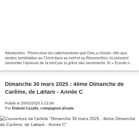
Introduction : Prions pour les catéchumènes que Dieu a choisis. Afin que,
rendus semblables au Christ dans sa mort et sa Résurrection, ils puissent
surmonter l’épreuve de la mort par la grâce des sacrements. R/ « Ecoute nos
prières, Seigneur, exauce-nous....
Dimanche 30 mars 2025 : 4ème Dimanche de
Carême, de Lætare - Année C
Publié le 29/03/2025 à 23:08
Par
Roland Cazalis, compagnon jésuite