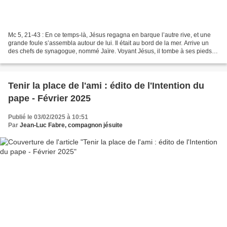
Mc 5, 21-43 : En ce temps-là, Jésus regagna en barque l’autre rive, et une
grande foule s’assembla autour de lui. Il était au bord de la mer. Arrive un
des chefs de synagogue, nommé Jaïre. Voyant Jésus, il tombe à ses pieds et
le supplie instamment :...
Tenir la place de l'ami : édito de l'Intention du
pape - Février 2025
Publié le 03/02/2025 à 10:51
Par
Jean-Luc Fabre, compagnon jésuite