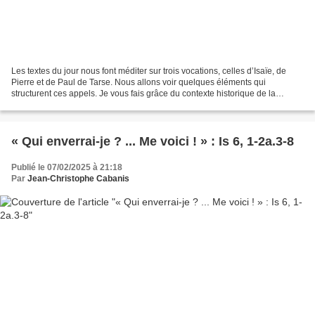
Les textes du jour nous font méditer sur trois vocations, celles d’Isaïe, de
Pierre et de Paul de Tarse. Nous allons voir quelques éléments qui
structurent ces appels. Je vous fais grâce du contexte historique de la
vocation d’Isaïe. Néanmoins, nous pouvons...
« Qui enverrai-je ? ... Me voici ! » : Is 6, 1-2a.3-8
Publié le 07/02/2025 à 21:18
Par
Jean-Christophe Cabanis