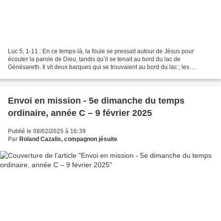
Luc 5, 1-11 : En ce temps-là, la foule se pressait autour de Jésus pour
écouter la parole de Dieu, tandis qu’il se tenait au bord du lac de
Génésareth. Il vit deux barques qui se trouvaient au bord du lac ; les
pêcheurs en étaient descendus et lavaient...
Envoi en mission - 5e dimanche du temps
ordinaire, année C – 9 février 2025
Publié le 08/02/2025 à 16:39
Par
Roland Cazalis, compagnon jésuite