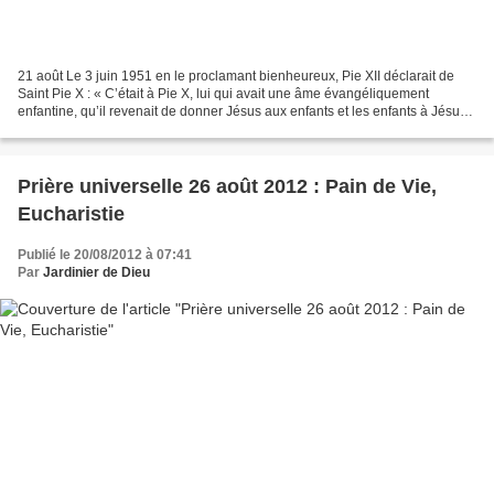
21 août Le 3 juin 1951 en le proclamant bienheureux, Pie XII déclarait de
Saint Pie X : « C’était à Pie X, lui qui avait une âme évangéliquement
enfantine, qu’il revenait de donner Jésus aux enfants et les enfants à Jésus.
» Sa vie Joseph Sarto est né...
Prière universelle 26 août 2012 : Pain de Vie,
Eucharistie
Publié le 20/08/2012 à 07:41
Par
Jardinier de Dieu