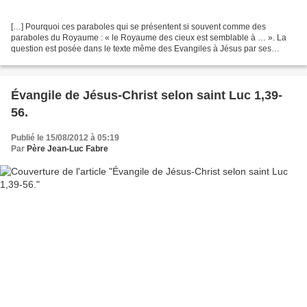
[…] Pourquoi ces paraboles qui se présentent si souvent comme des
paraboles du Royaume : « le Royaume des cieux est semblable à … ». La
question est posée dans le texte même des Evangiles à Jésus par ses
disciples. Elle reçoit une réponse surprenante...
Évangile de Jésus-Christ selon saint Luc 1,39-
56.
Publié le 15/08/2012 à 05:19
Par
Père Jean-Luc Fabre