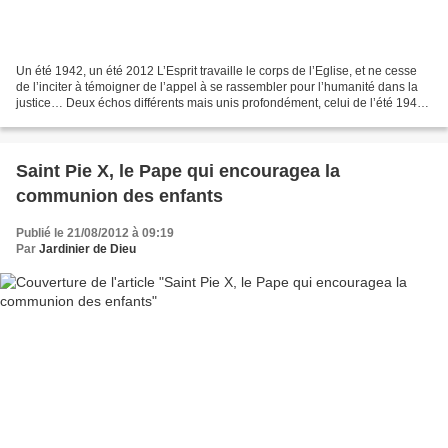
Un été 1942, un été 2012 L’Esprit travaille le corps de l’Eglise, et ne cesse
de l’inciter à témoigner de l’appel à se rassembler pour l’humanité dans la
justice… Deux échos différents mais unis profondément, celui de l’été 1942
du Cardinal Saliège l’archevêque...
Saint Pie X, le Pape qui encouragea la
communion des enfants
Publié le 21/08/2012 à 09:19
Par
Jardinier de Dieu