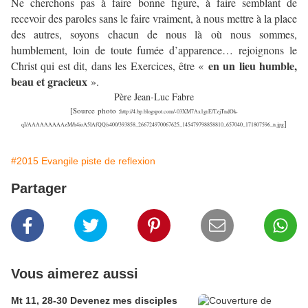
Ne cherchons pas à faire bonne figure, à faire semblant de
recevoir des paroles sans le faire vraiment, à nous mettre à la place
des autres, soyons chacun de nous là où nous sommes,
humblement, loin de toute fumée d’apparence… rejoignons le
en un lieu humble,
Christ qui est dit, dans les Exercices, être «
beau et gracieux
».
Père Jean-Luc Fabre
[Source photo :
http://4.bp.blogspot.com/-03XM7Ax1grE/TzjTndOk-
]
qI/AAAAAAAAAzM/h4ioA5lAfQQ/s400/393858_266724970067625_145479798858810_657040_171807596_n.jpg
#2015 Evangile piste de reflexion
Partager
Vous aimerez aussi
Mt 11, 28-30 Devenez mes disciples