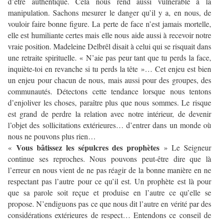
d’être authentique. Cela nous rend aussi vulnérable à la
manipulation. Sachons mesurer le danger qu’il y a, en nous, de
vouloir faire bonne figure. La perte de face n’est jamais mortelle,
elle est humiliante certes mais elle nous aide aussi à recevoir notre
vraie position. Madeleine Delbrêl disait à celui qui se risquait dans
une retraite spirituelle. « N’aie pas peur tant que tu perds la face,
inquiète-toi en revanche si tu perds la tête »… Cet enjeu est bien
un enjeu pour chacun de nous, mais aussi pour des groupes, des
communautés. Détectons cette tendance lorsque nous tentons
d’enjoliver les choses, paraître plus que nous sommes. Le risque
est grand de perdre la relation avec notre intérieur, de devenir
l’objet des sollicitations extérieures… d’entrer dans un monde où
nous ne pouvons plus rien…
Vous bâtissez les sépulcres des prophètes
«
» Le Seigneur
continue ses reproches. Nous pouvons peut-être dire que là
l’erreur en nous vient de ne pas réagir de la bonne manière en ne
respectant pas l’autre pour ce qu’il est. Un prophète est là pour
que sa parole soit reçue et produise en l’autre ce qu’elle se
propose. N’endiguons pas ce que nous dit l’autre en vérité par des
considérations extérieures de respect… Entendons ce conseil de