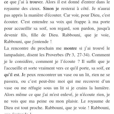
ce
que j’ai à
trouv
er. Alors il est donné d'entrer dans le
royaume des cieux.
Sinon je
resterai à côté. Je n'aurai
pas appris la manière d'écouter. Car voir, pour Dieu, c'est
écouter. C'est entendre sa voix qui frappe à ma porte
pour accueillir sa soif, son regard, son pardon, jusqu'à
devenir fils, fille de Dieu. Rabbouni, que je voie,
Rabbouni, que j'entende !
La rencontre du prochain me
montre
si j’ai trouvé le
lampadaire, disent les Proverbes (Pr 3, 27-34). Comment
je le considère, comment je l’écoute ? Il suffit que je
l'accueille et sorte vraiment vers ce qu'il porte, sa soif,
ce
qu’il est
.
J
e peux rencontrer un vase ou un lit, rien ne se
passera, ou c’est peut-être moi qui me recouvre d’un
vase ou me réfugie sous un lit si je crains la lumière.
Alors même ce que j'ai m'est enlevé, je n'écoute rien, je
ne vois que ma peine ou mon plaisir. Le royaume de
Dieu est tout proche. Rabbouni, que je voie ! Rabbouni,