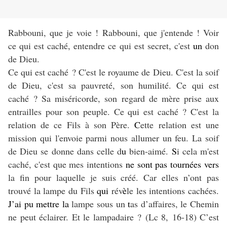
Rabbouni, que je voie ! Rabbouni, que j'entende ! Voir
ce qui est caché, entendre ce qui est secret, c'est
un
don
de Dieu.
Ce qui est caché ? C'est le royaume de Dieu. C'est la soif
de Dieu, c'est sa pauvreté, son humilité. Ce qui est
caché ? Sa miséricorde, son regard de mère prise aux
entrailles pour son peuple. Ce qui est caché ? C'est la
relation de ce Fils à son Père.
C
ette relation est une
mission qui l'envoie parmi nous allumer un feu. La soif
de Dieu se donne dans celle d
u
bien-aimé.
S
i cela m'est
caché, c'est que mes intentions
ne sont pas tournées vers
la fin pour laquelle je suis créé. Car elles n’ont pas
trouvé la lampe du Fils
qui
rév
è
le les intentions cachées.
J’ai pu mettre la
lampe sous un
t
as d’affaires, le Chemin
ne peut éclairer. Et le lampadaire ? (Lc 8, 16-18) C’est