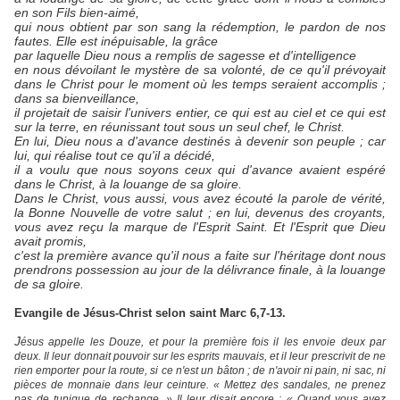
en son Fils bien-aimé,
qui nous obtient par son sang la rédemption, le pardon de nos
fautes. Elle est inépuisable, la grâce
par laquelle Dieu nous a remplis de sagesse et d'intelligence
en nous dévoilant le mystère de sa volonté, de ce qu'il prévoyait
dans le Christ pour le moment où les temps seraient accomplis ;
dans sa bienveillance,
il projetait de saisir l'univers entier, ce qui est au ciel et ce qui est
sur la terre, en réunissant tout sous un seul chef, le Christ.
En lui, Dieu nous a d'avance destinés à devenir son peuple ; car
lui, qui réalise tout ce qu'il a décidé,
il a voulu que nous soyons ceux qui d'avance avaient espéré
dans le Christ, à la louange de sa gloire.
Dans le Christ, vous aussi, vous avez écouté la parole de vérité,
la Bonne Nouvelle de votre salut ; en lui, devenus des croyants,
vous avez reçu la marque de l'Esprit Saint. Et l'Esprit que Dieu
avait promis,
c'est la première avance qu'il nous a faite sur l'héritage dont nous
prendrons possession au jour de la délivrance finale, à la louange
de sa gloire.
Evangile de Jésus-Christ selon saint Marc 6,7-13.
J
ésus appelle les Douze, et pour la première fois il les envoie deux par
deux. Il leur donnait pouvoir sur les esprits mauvais, et il leur prescrivit de ne
rien emporter pour la route, si ce n'est un bâton ; de n'avoir ni pain, ni sac, ni
pièces de monnaie dans leur ceinture. « Mettez des sandales, ne prenez
pas de tunique de rechange. » Il leur disait encore : « Quand vous avez