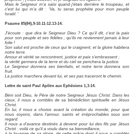
Mais le Seigneur m'a saisi quand j'étais derrière le troupeau, et
c'est lui qui m'a dit : 'Va, tu seras prophète pour mon peuple
Israël. '
Psaume 85(84),9-10.11-12.13-14.
J'écoute : que dira le Seigneur Dieu ? Ce qu'il dit, c'est la paix
pour son peuple et ses fidèles ; qu'ils ne reviennent jamais à leur
folie !
Son salut est proche de ceux qui le craignent, et la gloire habitera
notre terre.
Amour et vérité se rencontrent, justice et paix s'embrassent ;
la vérité germera de la terre et du ciel se penchera la justice.
Le Seigneur donnera ses bienfaits, et notre terre donnera son
fruit.
La justice marchera devant lui, et ses pas traceront le chemin.
Lettre de saint Paul Apôtre aux Ephésiens 1,3-14.
Béni soit Dieu, le Père de notre Seigneur Jésus Christ. Dans les
cieux, il nous a comblés de sa bénédiction spirituelle en Jésus
Christ.
En lui, il nous a choisis avant la création du monde, pour que
nous soyons, dans l'amour, saints et irréprochables sous son
regard.
Il nous a d'avance destinés à devenir pour lui des fils par Jésus
Christ : voilà ce qu'il a voulu dans sa bienveillance,
à la louange de sa gloire, de cette grâce dont il nous a comblés