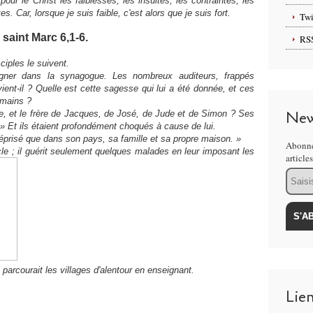
our le Christ les faiblesses, les insultes, les contraintes, les
s. Car, lorsque je suis faible, c'est alors que je suis fort.
Twi
saint Marc 6,1-6.
RS
ciples le suivent.
igner dans la synagogue. Les nombreux auditeurs, frappés
vient-il ? Quelle est cette sagesse qui lui a été donnée, et ces
 mains ?
New
arie, et le frère de Jacques, de José, de Jude et de Simon ? Ses
» Et ils étaient profondément choqués à cause de lui.
méprisé que dans son pays, sa famille et sa propre maison. »
Abonne
cle ; il guérit seulement quelques malades en leur imposant les
article
Email
l parcourait les villages d'alentour en enseignant.
Lie