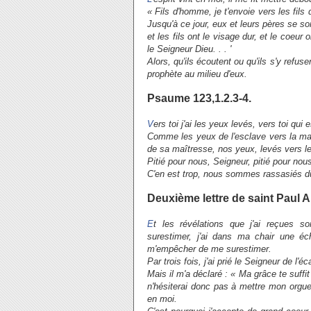
« Fils d'homme, je t'envoie vers les fils 
Jusqu'à ce jour, eux et leurs pères se s
et les fils ont le visage dur, et le coeur o
le Seigneur Dieu. . . '
Alors, qu'ils écoutent ou qu'ils s'y refuse
prophète au milieu d'eux.
Psaume 123,1.2.3-4.
V
ers toi j'ai les yeux levés, vers toi qui e
Comme les yeux de l'esclave vers la ma
de sa maîtresse, nos yeux, levés vers le
Pitié pour nous, Seigneur, pitié pour no
C'en est trop, nous sommes rassasiés du 
Deuxième lettre de saint Paul A
E
t les révélations que j'ai reçues 
surestimer, j'ai dans ma chair une é
m'empêcher de me surestimer.
Par trois fois, j'ai prié le Seigneur de l'é
Mais il m'a déclaré : « Ma grâce te suff
n'hésiterai donc pas à mettre mon orgue
en moi.