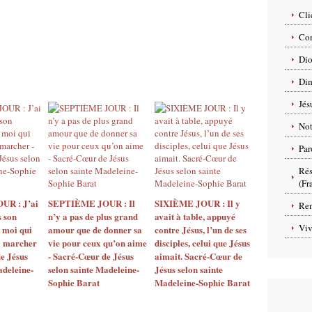
Cli
Com
Dio
Dim
Jés
No
Par
Rés
(Fr
R : J’ai
SEPTIÈME JOUR : Il
SIXIÈME JOUR : Il y
Ren
s son
n’y a pas de plus grand
avait à table, appuyé
Viv
t moi qui
amour que de donner sa
contre Jésus, l’un de ses
à marcher
vie pour ceux qu’on aime
disciples, celui que Jésus
e Jésus
- Sacré-Cœur de Jésus
aimait. Sacré-Cœur de
adeleine-
selon sainte Madeleine-
Jésus selon sainte
Sophie Barat
Madeleine-Sophie Barat