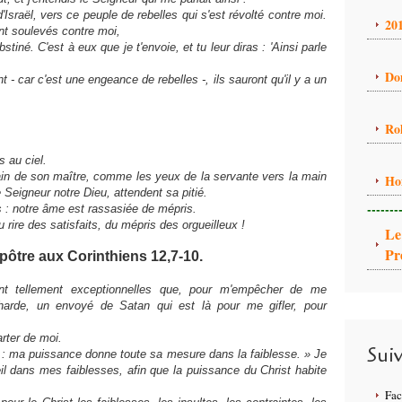
d'Israël, vers ce peuple de rebelles qui s'est révolté contre moi.
20
ont soulevés contre moi,
bstiné. C'est à eux que je t'envoie, et tu leur diras : 'Ainsi parle
Do
nt - car c'est une engeance de rebelles -, ils sauront qu'il y a un
Ro
s au ciel.
in de son maître, comme les yeux de la servante vers la main
Ho
 Seigneur notre Dieu, attendent sa pitié.
-------
us : notre âme est rassasiée de mépris.
rire des satisfaits, du mépris des orgueilleux !
Le
Pr
pôtre aux Corinthiens 12,7-10.
sont tellement exceptionnelles que, pour m'empêcher de me
charde, un envoyé de Satan qui est là pour me gifler, pour
carter de moi.
Sui
it : ma puissance donne toute sa mesure dans la faiblesse. » Je
il dans mes faiblesses, afin que la puissance du Christ habite
Fa