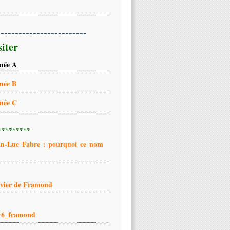
-------------------------
siter
née A
née B
née C
*********
an-Luc Fabre : pourquoi ce nom
ivier de Framond
16_framond