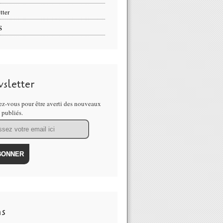
tter
S
sletter
z-vous pour être averti des nouveaux
s publiés.
ns