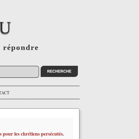
EU
s répondre
TACT
s pour les chrétiens persécutés
.