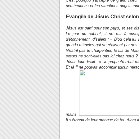
C'est pourquoi j'accepte de grand coeur p
persécutions et les situations angoissante
Evangile de Jésus-Christ selon 
J
ésus est parti pour son pays, et ses dis
Le jour du sabbat, il se mit à ense
d'étonnement, disaient : « D'où cela lui 
grands miracles qui se réalisent par ses
N'est-il pas le charpentier, le fils de M
sœurs ne sont-elles pas ici chez nous ? 
Jésus leur disait : « Un prophète n'est 
Et là il ne pouvait accomplir aucun mira
mains.
Il s'étonna de leur manque de foi. Alors i