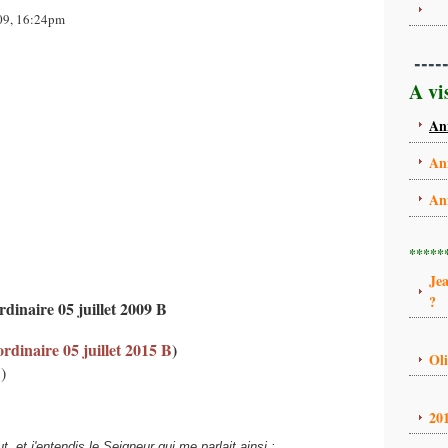
2009, 16:24pm
----
A vi
An
An
An
*****
Je
?
inaire 05 juillet 2009 B
dinaire 05 juillet 2015 B
)
Ol
)
20
ut, et j'entendis le Seigneur qui me parlait ainsi :