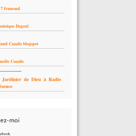
17 framond
minique Degoul
land Cazalis blogspot
mélie Cazalis
---------------
 Jardinier de Dieu à Radio
ésence
vez-moi
cebook