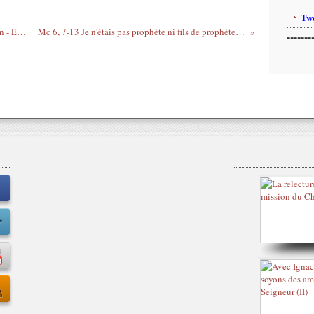
Twe
La remise des diplômes, 88ème promotion - Ecole d'Ingénieurs de Purpan, Toulouse
Mc 6, 7-13 Je n'étais pas prophète ni fils de prophète ; j'étais bouvier, et je soignais les figuiers.
-------