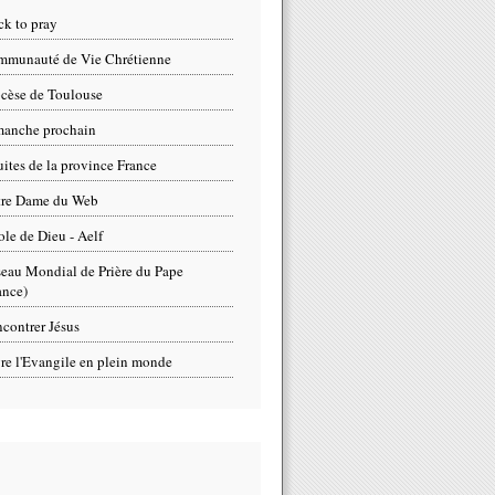
ck to pray
munauté de Vie Chrétienne
cèse de Toulouse
anche prochain
uites de la province France
tre Dame du Web
ole de Dieu - Aelf
eau Mondial de Prière du Pape
ance)
contrer Jésus
re l'Evangile en plein monde