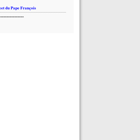
et du Pape François
----------------