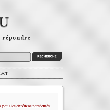
EU
s répondre
TACT
s pour les chrétiens persécutés
.