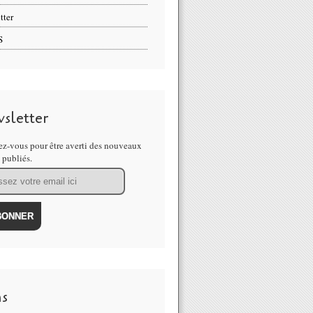
tter
S
sletter
z-vous pour être averti des nouveaux
s publiés.
ns