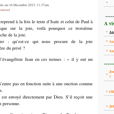
uite sur 16 Décembre 2023, 11:37am
framond
----
prend à la fois le texte d’Isaïe et celui de Paul à
A vi
que sur la joie, voilà pourquoi ce troisième
An
che de la joie.
er : qu’est-ce qui nous procure de la joie
An
ère du privé ?
An
l’évangéliste Jean en ces termes : « il y eut un
*****
Je
?
’entre pas en fonction suite à une onction comme
s.
Ol
est envoyé directement par Dieu. S’il reçoit une
en personne.
20