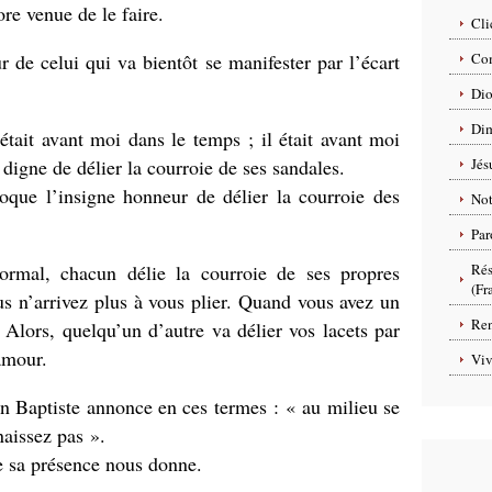
re venue de le faire.
Cli
 de celui qui va bientôt se manifester par l’écart
Com
.
Dio
Dim
l était avant moi dans le temps ; il était avant moi
digne de délier la courroie de ses sandales.
Jés
poque l’insigne honneur de délier la courroie des
No
Par
rmal, chacun délie la courroie de ses propres
Rés
(Fr
 n’arrivez plus à vous plier. Quand vous avez un
Ren
lors, quelqu’un d’autre va délier vos lacets par
amour.
Viv
n Baptiste annonce en ces termes : « au milieu se
naissez pas ».
e sa présence nous donne.