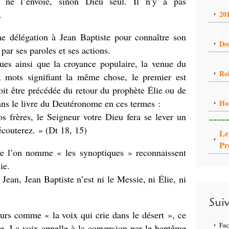
e ne l’envoie, sinon Dieu seul. Il n’y a pas
.
20
ne délégation à Jean Baptiste pour connaître son
Do
e par ses paroles et ses actions.
iques ainsi que la croyance populaire, la venue du
Ro
 mots signifiant la même chose, le premier est
oit être précédée du retour du prophète Élie ou de
ns le livre du Deutéronome en ces termes :
Ho
 frères, le Seigneur votre Dieu fera se lever un
-------
couterez. » (Dt 18, 15)
Le
Pr
ue l’on nomme « les synoptiques » reconnaissent
ie.
Jean, Jean Baptiste n’est ni le Messie, ni Élie, ni
Sui
eurs comme « la voix qui crie dans le désert », ce
Fa
aïe. La voix appelle à la conversion par le baptême