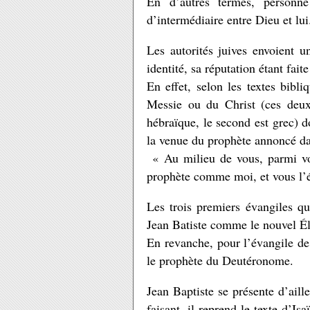
En d’autres termes, personn
d’intermédiaire entre Dieu et lui
Les autorités juives envoient u
identité, sa réputation étant fait
En effet, selon les textes bibl
Messie ou du Christ (ces deux
hébraïque, le second est grec) d
la venue du prophète annoncé da
« Au milieu de vous, parmi vos
prophète comme moi, et vous l’é
Les trois premiers évangiles q
Jean Batiste comme le nouvel Él
En revanche, pour l’évangile de 
le prophète du Deutéronome.
Jean Baptiste se présente d’aill
faisant, il reprend le texte d’Is