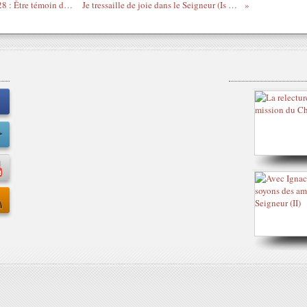
3e dimanche de l'Avent, B - Jn 1, 6-8.19-28 : Être témoin de Celui qui vient jusqu’en sa propre identité.
Je tressaille de joie dans le Seigneur (Is 61, 10) alors Seigneur sauve moi.