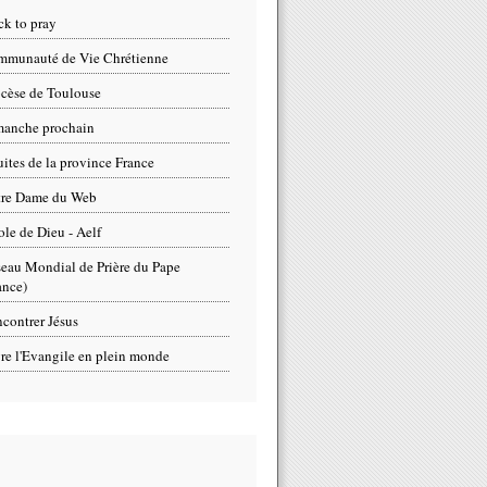
ck to pray
munauté de Vie Chrétienne
cèse de Toulouse
anche prochain
uites de la province France
tre Dame du Web
ole de Dieu - Aelf
eau Mondial de Prière du Pape
ance)
contrer Jésus
re l'Evangile en plein monde