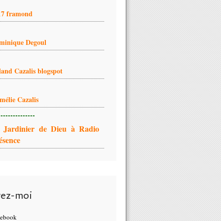
17 framond
minique Degoul
land Cazalis blogspot
mélie Cazalis
---------------
 Jardinier de Dieu à Radio
ésence
vez-moi
cebook