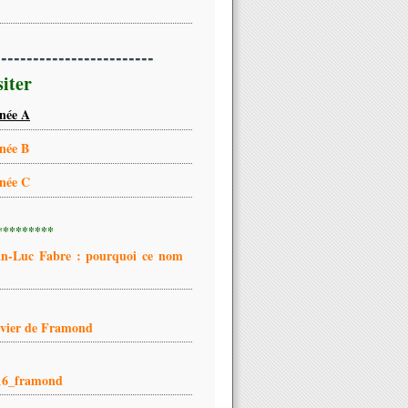
-------------------------
siter
née A
née B
née C
*********
an-Luc Fabre : pourquoi ce nom
ivier de Framond
16_framond