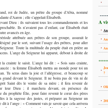
rand, roi de Judée, un prêtre du groupe d’Abia, nommé
----
dante d’Aaron ; elle s’appelait Élisabeth.
A vi
s devant Dieu : ils suivaient tous les commandements et les
rochable. Ils n’avaient pas d’enfant, car Élisabeth était
An
l’autre avancés en âge.
période attribuée aux prêtres de son groupe, assurait le
An
ésigné par le sort, suivant l’usage des prêtres, pour aller
 Seigneur. Toute la multitude du peuple était en prière au
An
encens. L’ange du Seigneur lui apparut, debout à droite de
*****
la crainte le saisit. L’ange lui dit : « Sois sans crainte,
Je
exaucée : ta femme Élisabeth mettra au monde pour toi un
?
ean. Tu seras dans la joie et l’allégresse, et beaucoup se
era grand devant le Seigneur. Il ne boira pas de vin ni de
sprit Saint dès le ventre de sa mère ; il fera revenir de
Ol
eur leur Dieu ; il marchera devant, en présence du
nce du prophète Élie, pour faire revenir le cœur des pères
lles à la sagesse des justes, et préparer au Seigneur un
20
 dit à l’ange : « Comment vais-je savoir que cela arrivera