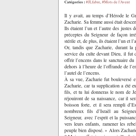
Catégories :
#JLfabre
,
#Mots de l'Avent
Il y avait, au temps d’Hérode le G
Zacharie. Sa femme aussi était descen
Ils étaient l’un et l’autre des juste
préceptes du Seigneur de façon irrép
stérile et, de plus, ils étaient l’un et 
Or, tandis que Zacharie, durant la 
service du culte devant Dieu, il fut d
offrir l’encens dans le sanctuaire du
dehors à l’heure de l’offrande de l’
l’autel de l’encens.
À sa vue, Zacharie fut bouleversé et 
Zacharie, car ta supplication a été 
fils, et tu lui donneras le nom de J
réjouiront de sa naissance, car il s
boisson forte, et il sera rempli d’E
nombreux fils d’Israël au Seign
Seigneur, avec l’esprit et la puissa
vers leurs enfants, ramener les rebe
peuple bien disposé. » Alors Zacharie