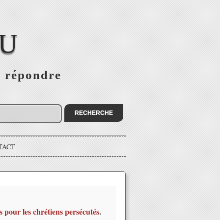
EU
s répondre
TACT
s pour les chrétiens persécutés
.