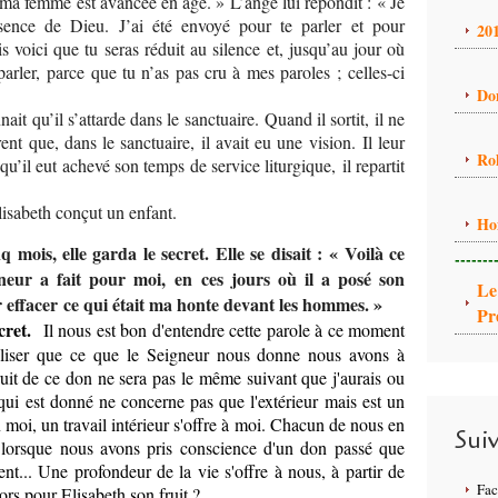
et ma femme est avancée en âge. » L’ange lui répondit : « Je
sence de Dieu. J’ai été envoyé pour te parler et pour
20
 voici que tu seras réduit au silence et, jusqu’au jour où
parler, parce que tu n’as pas cru à mes paroles ; celles-ci
Do
ait qu’il s’attarde dans le sanctuaire. Quand il sortit, il ne
rent que, dans le sanctuaire, il avait eu une vision. Il leur
Ro
squ’il eut achevé son temps de service liturgique, il repartit
lisabeth conçut un enfant.
Ho
 mois, elle garda le secret. Elle se disait : « Voilà ce
-------
neur a fait pour moi, en ces jours où il a posé son
Le
 effacer ce qui était ma honte devant les hommes. »
Pr
ecret.
Il nous est bon d'entendre cette parole à ce moment
aliser que ce que le Seigneur nous donne nous avons à
ruit de ce don ne sera pas le même suivant que j'aurais ou
 qui est donné ne concerne pas que l'extérieur mais est un
n moi, un travail intérieur s'offre à moi. Chacun de nous en
Sui
e lorsque nous avons pris conscience d'un don passé que
t... Une profondeur de la vie s'offre à nous, à partir de
Fa
ors pour Elisabeth son fruit ?