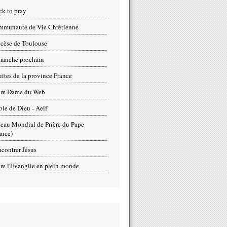
ck to pray
munauté de Vie Chrétienne
cèse de Toulouse
anche prochain
uites de la province France
tre Dame du Web
ole de Dieu - Aelf
eau Mondial de Prière du Pape
ance)
contrer Jésus
re l'Evangile en plein monde