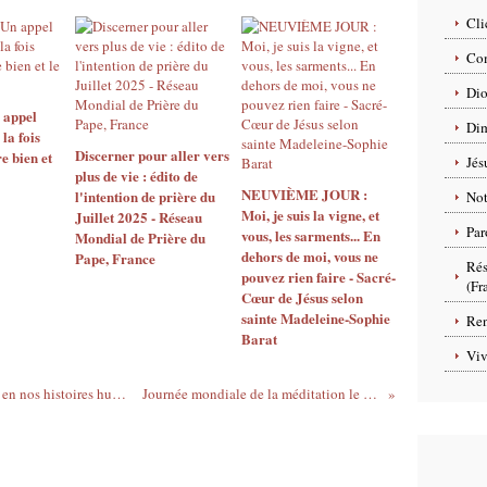
Cli
Com
Dio
n appel
Dim
la fois
Discerner pour aller vers
e bien et
Jés
plus de vie : édito de
NEUVIÈME JOUR :
l'intention de prière du
No
Moi, je suis la vigne, et
Juillet 2025 - Réseau
Par
vous, les sarments... En
Mondial de Prière du
dehors de moi, vous ne
Pape, France
Rés
pouvez rien faire - Sacré-
(Fr
Cœur de Jésus selon
sainte Madeleine-Sophie
Ren
Barat
Viv
Mt 1, 18-24 : La manière dont Dieu entre en nos histoires humaines - 18 décembre 2024
Journée mondiale de la méditation le 21 décembre 2024|