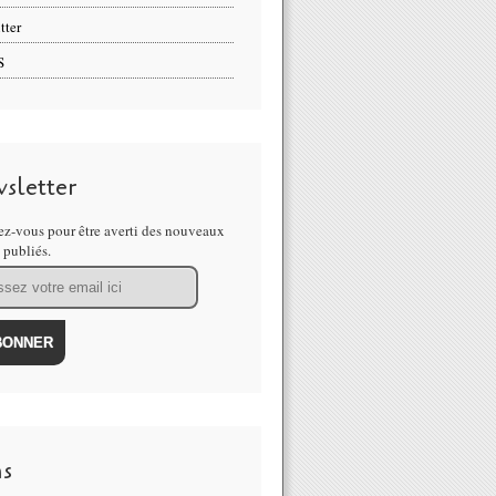
tter
S
sletter
z-vous pour être averti des nouveaux
s publiés.
ns