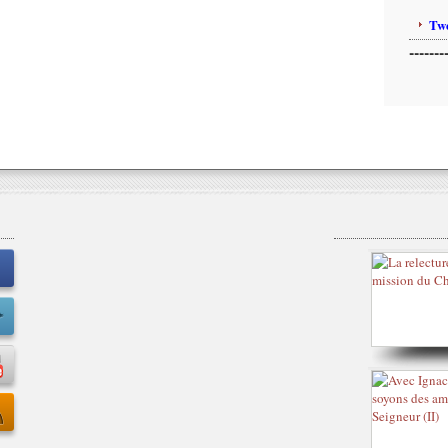
Twe
-------