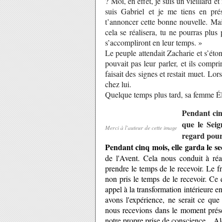
? Moi, en effet, je suis un vieillard 
suis Gabriel et je me tiens en pré
t’annoncer cette bonne nouvelle. Mais
cela se réalisera, tu ne pourras plus 
s’accompliront en leur temps. »
Le peuple attendait Zacharie et s’étonn
pouvait pas leur parler, et ils compri
faisait des signes et restait muet. Lor
chez lui.
Quelque temps plus tard, sa femme É
Pendant cinq
que le Seig
Merci à l'auteur de cette image
regard pour
Pendant cinq mois, elle garda le s
de l'Avent. Cela nous conduit à ré
prendre le temps de le recevoir. Le f
non pris le temps de le recevoir. Ce
appel à la transformation intérieure e
avons l'expérience, ne serait ce qu
nous recevions dans le moment présen
notre propre prise de conscience... Al