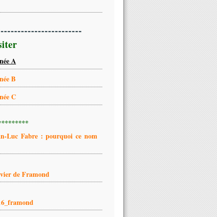
-------------------------
siter
née A
née B
née C
*********
an-Luc Fabre : pourquoi ce nom
ivier de Framond
16_framond