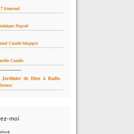
17 framond
minique Degoul
land Cazalis blogspot
mélie Cazalis
---------------
 Jardinier de Dieu à Radio
ésence
vez-moi
cebook