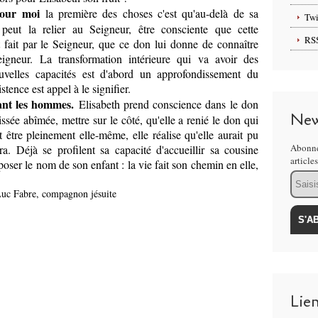
 pour moi
la première des choses c'est qu'au-delà de sa
Twi
h peut la relier au Seigneur, être consciente que cette
RS
t fait par le Seigneur, que ce don lui donne de connaître
igneur. La transformation intérieure qui va avoir des
uvelles capacités est d'abord un approfondissement du
stence est appel à le signifier.
vant les hommes.
Elisabeth prend conscience dans le don
New
issée abîmée, mettre sur le côté, qu'elle a renié le don qui
t être pleinement elle-même, elle réalise qu'elle aurait pu
Abonne
era. Déjà se profilent sa capacité d'accueillir sa cousine
article
oser le nom de son enfant : la vie fait son chemin en elle,
Email
Luc Fabre, compagnon jésuite
Lie