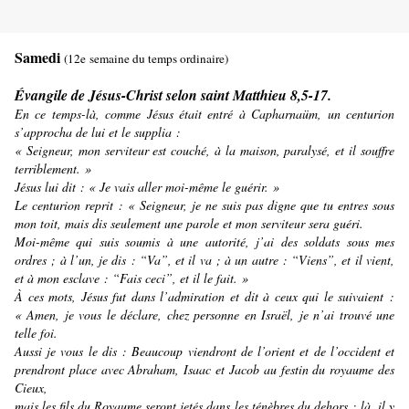
Samedi
(12e semaine du temps ordinaire)
Évangile de Jésus-Christ selon saint Matthieu 8,5-17.
En ce temps-là, comme Jésus était entré à Capharnaüm, un centurion
s’approcha de lui et le supplia :
« Seigneur, mon serviteur est couché, à la maison, paralysé, et il souffre
terriblement. »
Jésus lui dit : « Je vais aller moi-même le guérir. »
Le centurion reprit : « Seigneur, je ne suis pas digne que tu entres sous
mon toit, mais dis seulement une parole et mon serviteur sera guéri.
Moi-même qui suis soumis à une autorité, j’ai des soldats sous mes
ordres ; à l’un, je dis : “Va”, et il va ; à un autre : “Viens”, et il vient,
et à mon esclave : “Fais ceci”, et il le fait. »
À ces mots, Jésus fut dans l’admiration et dit à ceux qui le suivaient :
« Amen, je vous le déclare, chez personne en Israël, je n’ai trouvé une
telle foi.
Aussi je vous le dis : Beaucoup viendront de l’orient et de l’occident et
prendront place avec Abraham, Isaac et Jacob au festin du royaume des
Cieux,
mais les fils du Royaume seront jetés dans les ténèbres du dehors ; là, il y