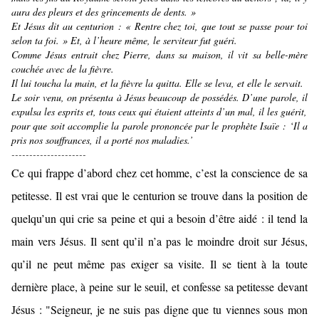
aura des pleurs et des grincements de dents. »
Et Jésus dit au centurion : « Rentre chez toi, que tout se passe pour toi
selon ta foi. » Et, à l’heure même, le serviteur fut guéri.
Comme Jésus entrait chez Pierre, dans sa maison, il vit sa belle-mère
couchée avec de la fièvre.
Il lui toucha la main, et la fièvre la quitta. Elle se leva, et elle le servait.
Le soir venu, on présenta à Jésus beaucoup de possédés. D’une parole, il
expulsa les esprits et, tous ceux qui étaient atteints d’un mal, il les guérit,
pour que soit accomplie la parole prononcée par le prophète Isaïe : ‘Il a
pris nos souffrances, il a porté nos maladies.’
---------------------
Ce qui frappe d’abord chez cet homme, c’est la conscience de sa
petitesse. Il est vrai que le centurion se trouve dans la position de
quelqu’un qui crie sa peine et qui a besoin d’être aidé : il tend la
main vers Jésus. Il sent qu’il n’a pas le moindre droit sur Jésus,
qu’il ne peut même pas exiger sa visite. Il se tient à la toute
dernière place, à peine sur le seuil, et confesse sa petitesse devant
Jésus : "Seigneur, je ne suis pas digne que tu viennes sous mon