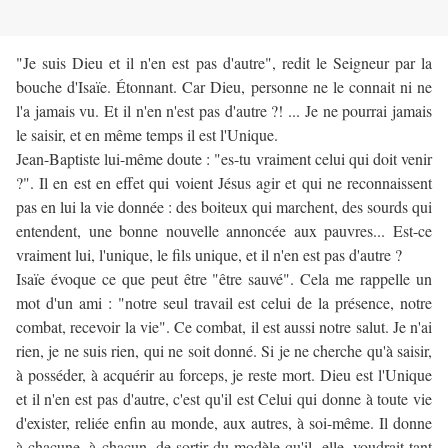
"Je suis Dieu et il n'en est pas d'autre", redit le Seigneur par la
bouche d'Isaïe. Étonnant. Car Dieu, personne ne le connait ni ne
l'a jamais vu. Et il n'en n'est pas d'autre ?! ... Je ne pourrai jamais
le saisir, et en même temps il est l'Unique.
Jean-Baptiste lui-même doute : "es-tu vraiment celui qui doit venir
?". Il en est en effet qui voient Jésus agir et qui ne reconnaissent
pas en lui la vie donnée : des boiteux qui marchent, des sourds qui
entendent, une bonne nouvelle annoncée aux pauvres... Est-ce
vraiment lui, l'unique, le fils unique, et il n'en est pas d'autre ?
Isaïe évoque ce que peut être "être sauvé". Cela me rappelle un
mot d'un ami : "notre seul travail est celui de la présence, notre
combat, recevoir la vie". Ce combat, il est aussi notre salut. Je n'ai
rien, je ne suis rien, qui ne soit donné. Si je ne cherche qu'à saisir,
à posséder, à acquérir au forceps, je reste mort. Dieu est l'Unique
et il n'en est pas d'autre, c'est qu'il est Celui qui donne à toute vie
d'exister, reliée enfin au monde, aux autres, à soi-même. Il donne
à chacune, à chacun, de sortir du modèle qu'il, elle, voudrait tant