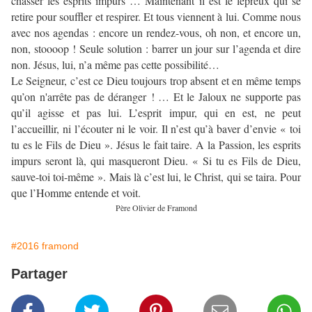
chasser les esprits impurs … Maintenant il est le lépreux qui se
retire pour souffler et respirer. Et tous viennent à lui. Comme nous
avec nos agendas : encore un rendez-vous, oh non, et encore un,
non, stoooop ! Seule solution : barrer un jour sur l’agenda et dire
non. Jésus, lui, n’a même pas cette possibilité…
Le Seigneur, c’est ce Dieu toujours trop absent et en même temps
qu’on n'arrête pas de déranger ! … Et le Jaloux ne supporte pas
qu’il agisse et pas lui. L’esprit impur, qui en est, ne peut
l’accueillir, ni l’écouter ni le voir. Il n’est qu’à baver d’envie « toi
tu es le Fils de Dieu ». Jésus le fait taire. A la Passion, les esprits
impurs seront là, qui masqueront Dieu. « Si tu es Fils de Dieu,
sauve-toi toi-même ». Mais là c’est lui, le Christ, qui se taira. Pour
que l’Homme entende et voit.
Père Olivier de Framond
#2016 framond
Partager