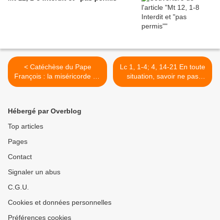
< Catéchèse du Pape
Lc 1, 1-4; 4, 14-21 En toute
François : la miséricorde de
situation, savoir ne pas
Dieu, qui opère dans le
rester spectateur… >
baptême, est plus forte que
nos divisions
Hébergé par Overblog
Top articles
Pages
Contact
Signaler un abus
C.G.U.
Cookies et données personnelles
Préférences cookies