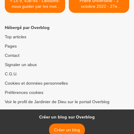
< Lc 9, 43b-45 - Laissons-
Prière universelle - 2
nous guider par les mots
octobre 2022 - 27e
qui reviennent pour suivre
dimanche du temps
le chemin de vie
ordinaire, année C. >
Hébergé par Overblog
Top articles
Pages
Contact
Signaler un abus
C.G.U.
Cookies et données personnelles
Préférences cookies
Voir le profil de Jardinier de Dieu sur le portail Overblog
Créer un blog sur Overblog
Créer un blog