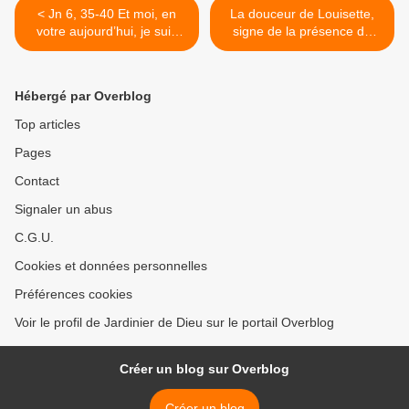
< Jn 6, 35-40 Et moi, en
La douceur de Louisette,
votre aujourd’hui, je suis
signe de la présence du
avec vous…
Ressuscité >
Hébergé par Overblog
Top articles
Pages
Contact
Signaler un abus
C.G.U.
Cookies et données personnelles
Préférences cookies
Voir le profil de Jardinier de Dieu sur le portail Overblog
Créer un blog sur Overblog
Créer un blog