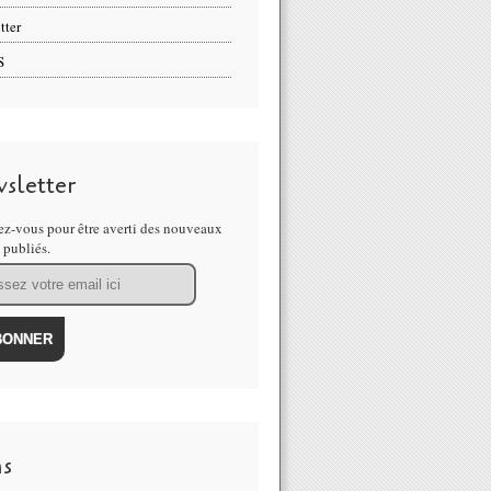
tter
S
sletter
z-vous pour être averti des nouveaux
s publiés.
ns