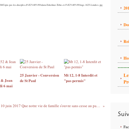
012/04/Copie-par-les-disciples-d%E2%80%99Adam-Esheilmer-Tobie-et-l%E2%80%99Ange-1625-Londres..jpg
20
Do
Ro
Ho
-------
Le
25 Janvier - Conversion
Mt 12, 1-8 Interdit et
2 & Jean
de St Paul
"pas permis"
Pr
di 6 mai
Samedi, 10 juin 2017 Que notre vie de famille s’ouvre sans cesse au pardon !
Sui
Fa