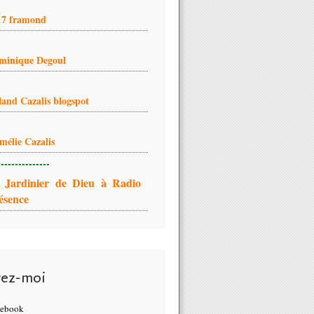
17 framond
minique Degoul
land Cazalis blogspot
mélie Cazalis
---------------
 Jardinier de Dieu à Radio
ésence
vez-moi
cebook