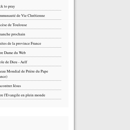
ck to pray
munauté de Vie Chrétienne
cèse de Toulouse
anche prochain
uites de la province France
tre Dame du Web
ole de Dieu - Aelf
eau Mondial de Prière du Pape
ance)
contrer Jésus
re l'Evangile en plein monde