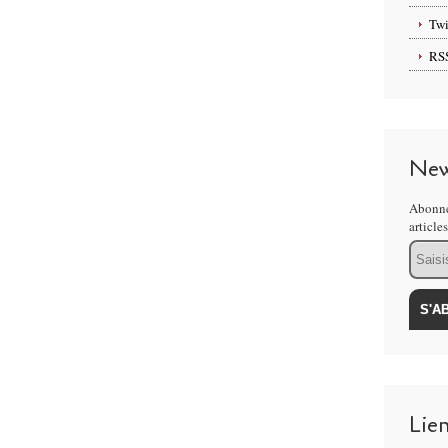
Twi
RS
New
Abonne
article
Email
Lie