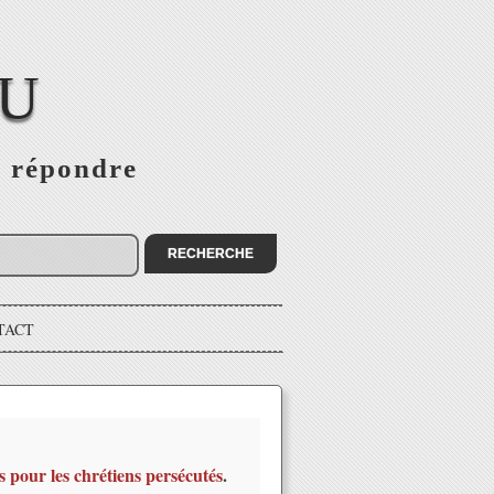
EU
s répondre
TACT
s pour les chrétiens persécutés
.