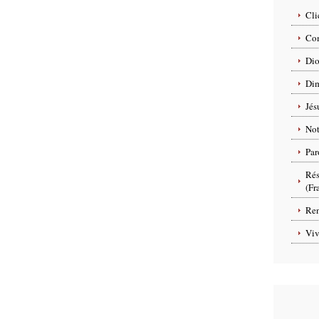
Cli
Com
Dio
Dim
Jés
No
Par
Rés
(Fr
Ren
Viv