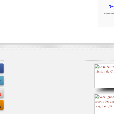
Twe
-------