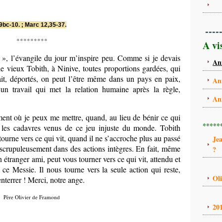
9bc-10. ;
Marc
12,35-37.
----
*********
A vi
e », l’évangile du jour m’inspire peu. Comme si je devais
An
 le vieux Tobith, à Ninive, toutes proportions gardées, qui
fait, déportés, on peut l’être même dans un pays en paix,
An
n travail qui met la relation humaine après la règle,
An
ent où je peux me mettre, quand, au lieu de bénir ce qui
*****
r les cadavres venus de ce jeu injuste du monde. Tobith
tourne vers ce qui vit, quand il ne s’accroche plus au passé
Je
nt scrupuleusement dans des actions intègres. En fait, même
?
 étranger ami, peut vous tourner vers ce qui vit, attendu et
 ce Messie. Il nous tourne vers la seule action qui reste,
Ol
enterrer ! Merci, notre ange.
Père Olivier de Framond
20