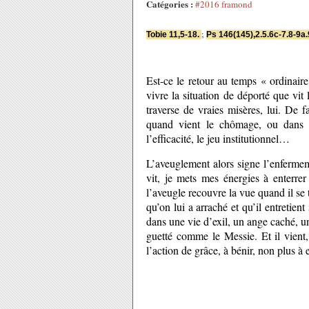
Catégories :
#2016 framond
;
Tobie
11,5-18.
Ps
146(145),2.5.6c-7.8-9a.
Est-ce le retour au temps « ordinair
vivre la situation de déporté que vit
traverse de vraies misères, lui. De 
quand vient le chômage, ou dans u
l’efficacité, le jeu institutionnel…
L’aveuglement alors signe l’enfermem
vit, je mets mes énergies à enterre
l’aveugle recouvre la vue quand il se 
qu’on lui a arraché et qu’il entretie
dans une vie d’exil, un ange caché, un
guetté comme le Messie. Et il vient,
l’action de grâce, à bénir, non plus à 