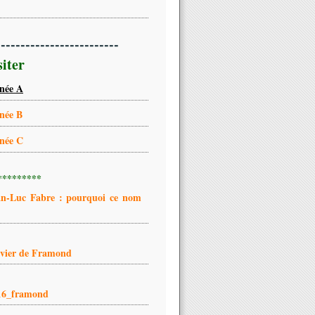
-------------------------
siter
née A
née B
née C
*********
an-Luc Fabre : pourquoi ce nom
ivier de Framond
16_framond