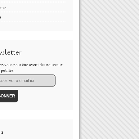
tter
S
sletter
z-vous pour être averti des nouveaux
s publiés.
ns