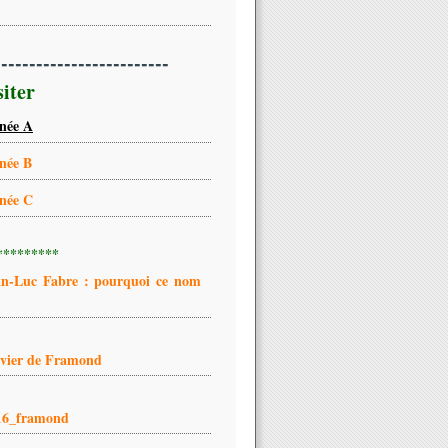
-------------------------
siter
née A
née B
née C
*********
an-Luc Fabre : pourquoi ce nom
ivier de Framond
16_framond