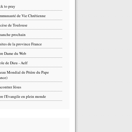
ck to pray
munauté de Vie Chrétienne
cèse de Toulouse
anche prochain
uites de la province France
tre Dame du Web
ole de Dieu - Aelf
eau Mondial de Prière du Pape
ance)
contrer Jésus
re l'Evangile en plein monde