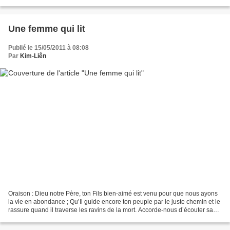
éternelle. Nous avançons dans...
Une femme qui lit
Publié le 15/05/2011 à 08:08
Par
Kim-Liên
Oraison : Dieu notre Père, ton Fils bien-aimé est venu pour que nous ayons
la vie en abondance ; Qu’Il guide encore ton peuple par le juste chemin et le
rassure quand il traverse les ravins de la mort. Accorde-nous d’écouter sa
voix et de marcher à sa...