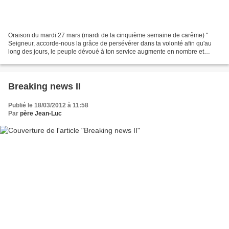
Oraison du mardi 27 mars (mardi de la cinquième semaine de carême) "
Seigneur, accorde-nous la grâce de persévérer dans ta volonté afin qu'au
long des jours, le peuple dévoué à ton service augmente en nombre et
grandisse en sainteté. Par Jésus Christ"...
Breaking news II
Publié le 18/03/2012 à 11:58
Par
père Jean-Luc