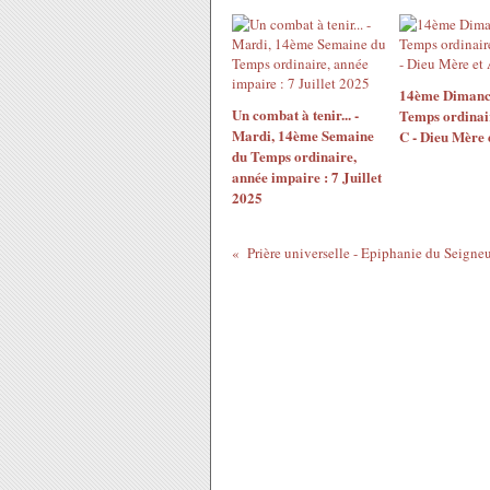
14ème Dimanc
Un combat à tenir... -
Temps ordinai
Mardi, 14ème Semaine
C - Dieu Mère 
du Temps ordinaire,
année impaire : 7 Juillet
2025