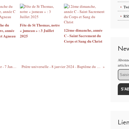
Twi
RS
he du
Fête de St Thomas, notre
12ème dimanche, année
re, année
« jumeau » : 3 Juillet
C - Saint Sacrement du
et Agneau
2025
Corps et Sang du Christ
New
Abonne
article
Prière universelle - Epiphanie du Seigneur - 7 Janvier 2024
Prière universelle - 8 janvier 2024 - Baptême du Seigneur
Email
Lie