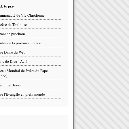
ck to pray
munauté de Vie Chrétienne
cèse de Toulouse
anche prochain
uites de la province France
tre Dame du Web
ole de Dieu - Aelf
eau Mondial de Prière du Pape
ance)
contrer Jésus
re l'Evangile en plein monde