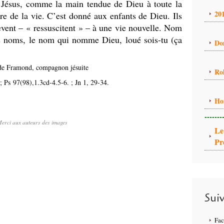
 Jésus, comme la main tendue de Dieu à toute la
20
ère de la vie. C’est donné aux enfants de Dieu. Ils
lèvent – « ressuscitent » – à une vie nouvelle. Nom
es noms, le nom qui nomme Dieu, loué sois-tu (ça
Do
 de Framond, compagnon jésuite
Ro
; Ps 97(98),1.3cd-4.5-6. ; Jn 1, 29-34.
Ho
-------
erci aux auteurs des images
Le
Pr
Sui
Fa