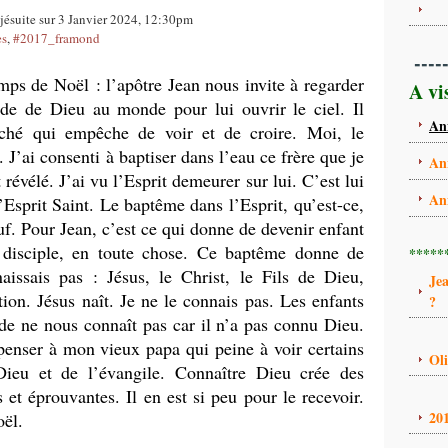
jésuite sur 3 Janvier 2024, 12:30pm
es
,
#2017_framond
----
s de Noël : l’apôtre Jean nous invite à regarder
A vi
nde de Dieu au monde pour lui ouvrir le ciel. Il
An
éché qui empêche de voir et de croire. Moi, le
. J’ai consenti à baptiser dans l’eau ce frère que je
An
 révélé. J’ai vu l’Esprit demeurer sur lui. C’est lui
An
l’Esprit Saint. Le baptême dans l’Esprit, qu’est-ce,
f. Pour Jean, c’est ce qui donne de devenir enfant
, disciple, en toute chose. Ce baptême donne de
*****
aissais pas : Jésus, le Christ, le Fils de Dieu,
Je
tion. Jésus naît. Je ne le connais pas. Les enfants
?
e ne nous connaît pas car il n’a pas connu Dieu.
 penser à mon vieux papa qui peine à voir certains
Ol
 Dieu et de l’évangile. Connaître Dieu crée des
 et éprouvantes. Il en est si peu pour le recevoir.
20
oël.