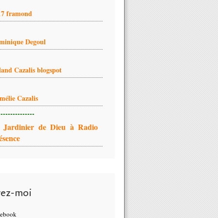
17 framond
minique Degoul
land Cazalis blogspot
mélie Cazalis
---------------
 Jardinier de Dieu à Radio
ésence
vez-moi
cebook