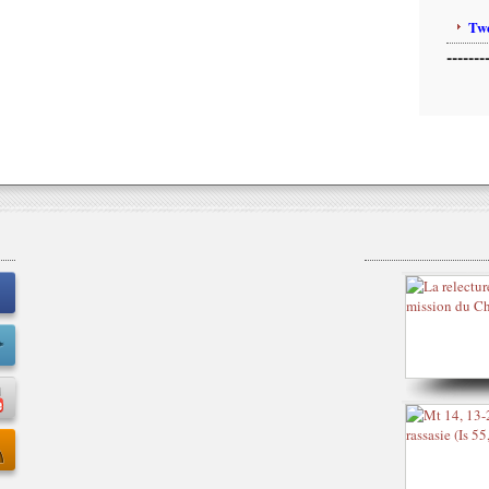
Twe
-------