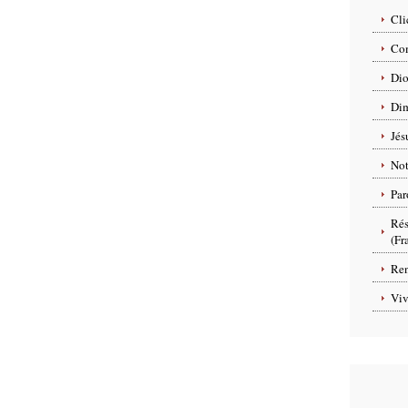
Cli
Com
Dio
Dim
Jés
No
Par
Rés
(Fr
Ren
Viv