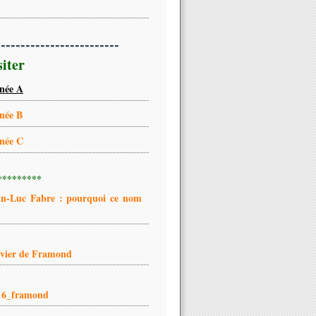
-------------------------
siter
née A
née B
née C
*********
an-Luc Fabre : pourquoi ce nom
ivier de Framond
16_framond