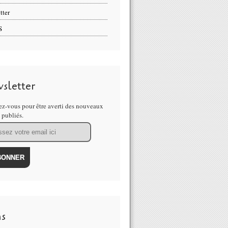
tter
S
sletter
z-vous pour être averti des nouveaux
s publiés.
ns