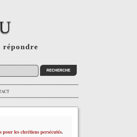
EU
s répondre
TACT
s pour les chrétiens persécutés
.