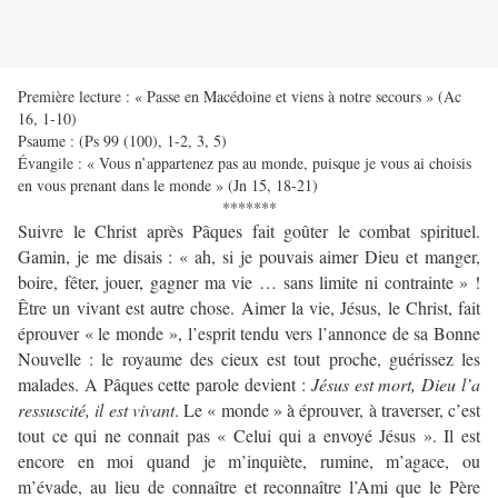
Première lecture : « Passe en Macédoine et viens à notre secours » (Ac
16, 1-10)
Psaume : (Ps 99 (100), 1-2, 3, 5)
Évangile : « Vous n’appartenez pas au monde, puisque je vous ai choisis
en vous prenant dans le monde » (Jn 15, 18-21)
*******
Suivre le Christ après Pâques fait goûter le combat spirituel.
Gamin, je me disais : « ah, si je pouvais aimer Dieu et manger,
boire, fêter, jouer, gagner ma vie … sans limite ni contrainte » !
Être un vivant est autre chose. Aimer la vie, Jésus, le Christ, fait
éprouver « le monde », l’esprit tendu vers l’annonce de sa Bonne
Nouvelle : le royaume des cieux est tout proche, guérissez les
malades. A Pâques cette parole devient :
Jésus est mort, Dieu l’a
ressuscité, il est vivant
. Le « monde » à éprouver, à traverser, c’est
tout ce qui ne connait pas « Celui qui a envoyé Jésus ». Il est
encore en moi quand je m’inquiète, rumine, m’agace, ou
m’évade, au lieu de connaître et reconnaître l’Ami que le Père