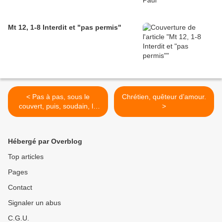
Mt 12, 1-8 Interdit et "pas permis"
< Pas à pas, sous le
Chrétien, quêteur d’amour.
couvert, puis, soudain, la
>
lumière…(les textes du 5e
dimanche de Pâques)
Hébergé par Overblog
Top articles
Pages
Contact
Signaler un abus
C.G.U.