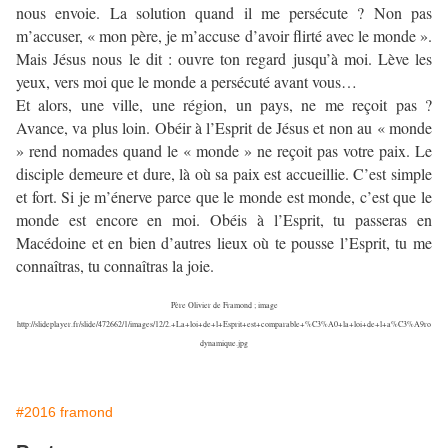
nous envoie. La solution quand il me persécute ? Non pas
m’accuser, « mon père, je m’accuse d’avoir flirté avec le monde ».
Mais Jésus nous le dit : ouvre ton regard jusqu’à moi. Lève les
yeux, vers moi que le monde a persécuté avant vous…
Et alors, une ville, une région, un pays, ne me reçoit pas ?
Avance, va plus loin. Obéir à l’Esprit de Jésus et non au « monde
» rend nomades quand le « monde » ne reçoit pas votre paix. Le
disciple demeure et dure, là où sa paix est accueillie. C’est simple
et fort. Si je m’énerve parce que le monde est monde, c’est que le
monde est encore en moi. Obéis à l’Esprit, tu passeras en
Macédoine et en bien d’autres lieux où te pousse l’Esprit, tu me
connaîtras, tu connaîtras la joie.
Père Olivier de Framond ; image
http://slideplayer.fr/slide/472662/1/images/12/2.+La+loi+de+l+Esprit+est+comparable+%C3%A0+la+loi+de+l+a%C3%A9ro
dynamique.jpg
#2016 framond