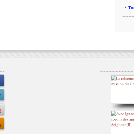
Twe
-------