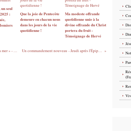
Cli
 un seul
Que la joie de Pentecôte
Ma modeste offrande
 2025 :
Com
demeure en chacun nous
quotidienne unie à la
née,
dans les jours de la vie
divine offrande du Christ
olomiers
Dio
quotidienne !
portera du fruit -
Dim
Témoignage de Hervé
Jés
Mc 6, 45-52 : « Ils le virent marcher sur la mer » - Méditation du père Michel Quesnel
Un commandement nouveau - Jeudi après l'Épiphanie — Année C : 9 janvier 2025
No
Par
Rés
(Fr
Ren
Viv