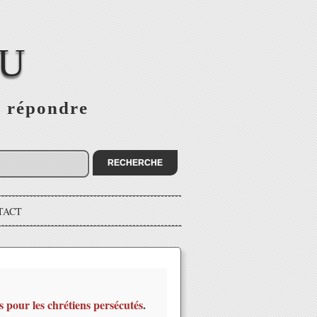
EU
s répondre
TACT
s pour les chrétiens persécutés
.