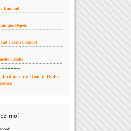
17 framond
minique Degoul
land Cazalis blogspot
mélie Cazalis
---------------
 Jardinier de Dieu à Radio
ésence
vez-moi
cebook