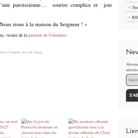
 d’une paroissienne… sourire complice et joie
Twi
RS
 Nous irons à la maison du Seigneur ! »
is, vicaire de la
paroisse de Colomiers
New
erci à l'auteur de cette image
Abonne
article
Email
Lie