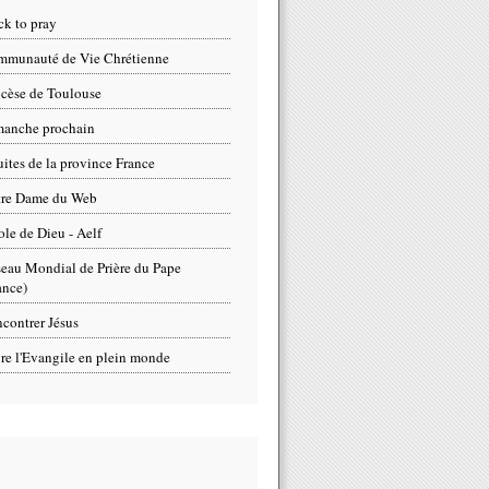
ck to pray
munauté de Vie Chrétienne
cèse de Toulouse
anche prochain
uites de la province France
tre Dame du Web
ole de Dieu - Aelf
eau Mondial de Prière du Pape
ance)
contrer Jésus
re l'Evangile en plein monde