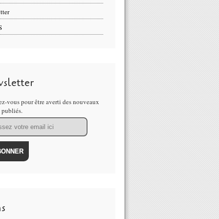
tter
S
sletter
z-vous pour être averti des nouveaux
s publiés.
ns