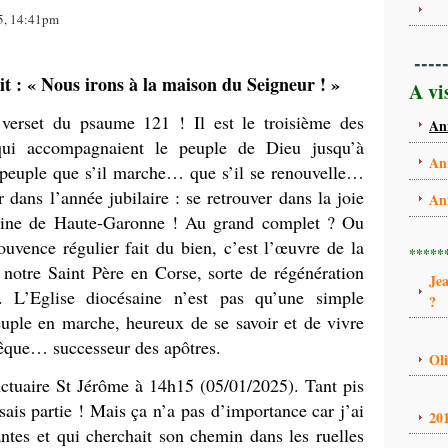
25, 14:41pm
----
t : « Nous irons à la maison du Seigneur ! »
A vi
verset du psaume 121 ! Il est le troisième des
An
ui accompagnaient le peuple de Dieu jusqu’à
An
 peuple que s’il marche… que s’il se renouvelle…
dans l’année jubilaire : se retrouver dans la joie
An
ésaine de Haute-Garonne ! Au grand complet ? Ou
ouvence régulier fait du bien, c’est l’œuvre de la
*****
 notre Saint Père en Corse, sorte de régénération
Je
. L’Eglise diocésaine n’est pas qu’une simple
?
euple en marche, heureux de se savoir et de vivre
êque… successeur des apôtres.
Ol
e St Jérôme à 14h15 (05/01/2025). Tant pis
isais partie ! Mais ça n’a pas d’importance car j’ai
20
tes et qui cherchait son chemin dans les ruelles