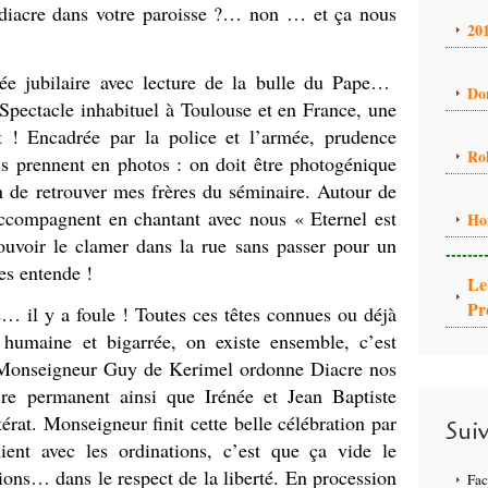
 diacre dans votre paroisse ?… non … et ça nous
20
née jubilaire avec lecture de la bulle du Pape…
Do
. Spectacle inhabituel à Toulouse et en France, une
t ! Encadrée par la police et l’armée, prudence
Ro
s prennent en photos : on doit être photogénique
on de retrouver mes frères du séminaire. Autour de
ccompagnent en chantant avec nous « Eternel est
Ho
voir le clamer dans la rue sans passer pour un
-------
es entende !
Le
Pr
y a foule ! Toutes ces têtes connues ou déjà
, humaine et bigarrée, on existe ensemble, c’est
s Monseigneur Guy de Kerimel ordonne Diacre nos
cre permanent ainsi que Irénée et Jean Baptiste
rat. Monseigneur finit cette belle célébration par
Sui
ient avec les ordinations, c’est que ça vide le
ns… dans le respect de la liberté. En procession
Fa