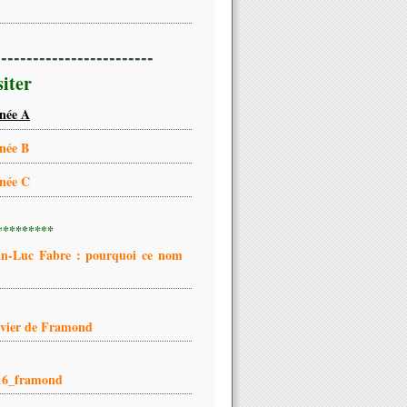
-------------------------
siter
née A
née B
née C
*********
an-Luc Fabre : pourquoi ce nom
ivier de Framond
16_framond