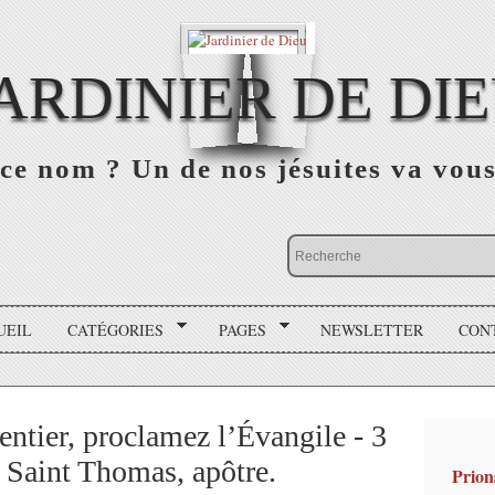
ARDINIER DE DI
ce nom ? Un de nos jésuites va vou
UEIL
CATÉGORIES
PAGES
NEWSLETTER
CON
entier, proclamez l’Évangile - 3
e Saint Thomas, apôtre.
Prion