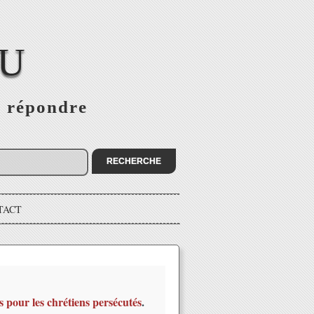
EU
s répondre
TACT
s pour les chrétiens persécutés
.