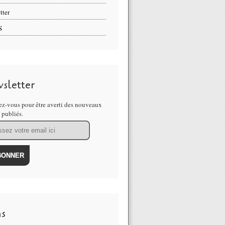
tter
S
sletter
z-vous pour être averti des nouveaux
s publiés.
ns