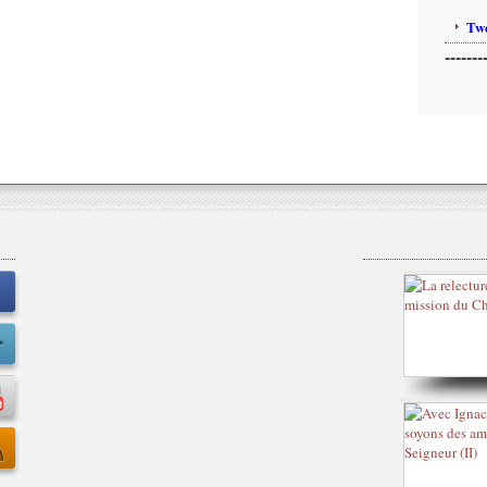
Twe
-------