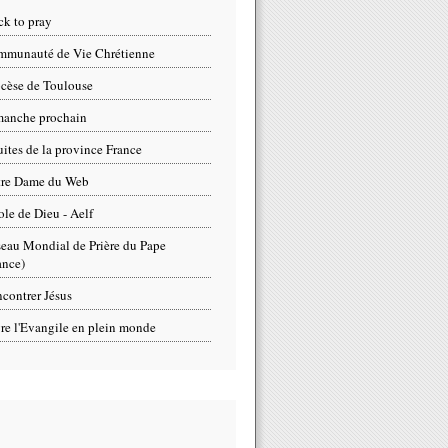
ck to pray
munauté de Vie Chrétienne
cèse de Toulouse
anche prochain
uites de la province France
tre Dame du Web
ole de Dieu - Aelf
eau Mondial de Prière du Pape
ance)
contrer Jésus
re l'Evangile en plein monde