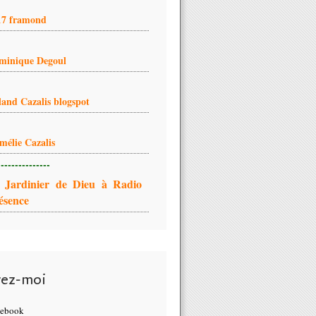
17 framond
minique Degoul
land Cazalis blogspot
mélie Cazalis
---------------
 Jardinier de Dieu à Radio
ésence
vez-moi
cebook