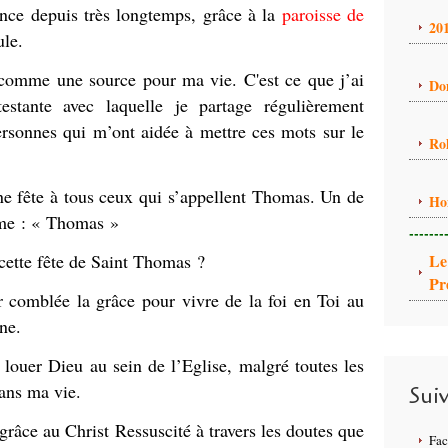
rance depuis très longtemps, grâce à la
paroisse de
20
ule.
comme une source pour ma vie. C'est ce que j’ai
Do
stante avec laquelle je partage régulièrement
ersonnes qui m’ont aidée à mettre ces mots sur le
Ro
ne fête à tous ceux qui s’appellent Thomas. Un de
Ho
ême : « Thomas »
-------
 cette fête de Saint Thomas ?
Le
Pr
 comblée la grâce pour vivre de la foi en Toi au
ne.
louer Dieu au sein de l’Eglise, malgré toutes les
dans ma vie.
Sui
 grâce au Christ Ressuscité à travers les doutes que
Fa