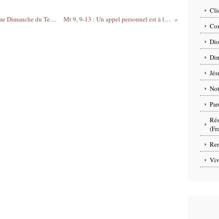
Cli
Prière Universelle du 6 Juillet 2025, 14ème Dimanche du Temps ordinaire, année C - Paroisse Colomiers, Diocèse de Toulouse
Mt 9, 9-13 : Un appel personnel est à la fois pour son propre bien et le bien de tous
Com
Dio
Dim
Jés
No
Par
Rés
(Fr
Ren
Viv