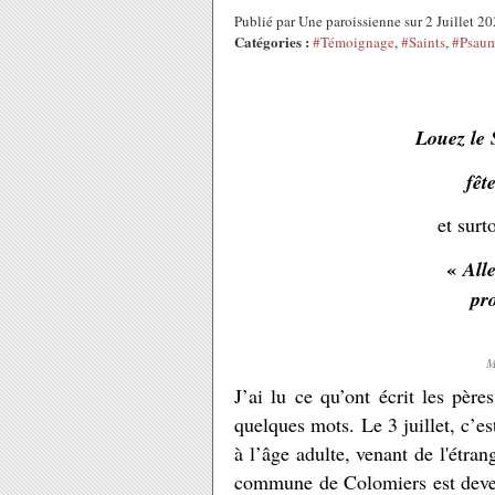
Publié par Une paroissienne sur 2 Juillet 
Catégories :
#Témoignage
,
#Saints
,
#Psau
Louez le 
fêt
et surt
«
All
pr
M
J’ai lu ce qu’ont écrit les père
quelques mots. Le 3 juillet, c’es
à l’âge adulte, venant de l'étra
commune de Colomiers est deve