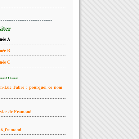
-------------------------
siter
née A
née B
née C
*********
an-Luc Fabre : pourquoi ce nom
ivier de Framond
16_framond