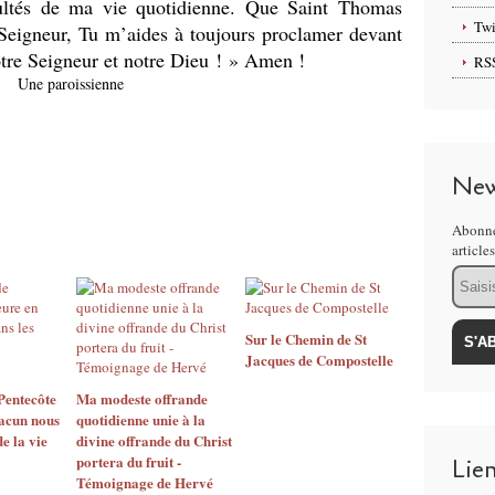
cultés de ma vie quotidienne. Que Saint Thomas
Twi
, Seigneur, Tu m’aides à toujours proclamer devant
otre Seigneur et notre Dieu ! » Amen !
RS
Une paroissienne
New
Abonne
article
Email
Sur le Chemin de St
Jacques de Compostelle
 Pentecôte
Ma modeste offrande
acun nous
quotidienne unie à la
de la vie
divine offrande du Christ
portera du fruit -
Lie
Témoignage de Hervé