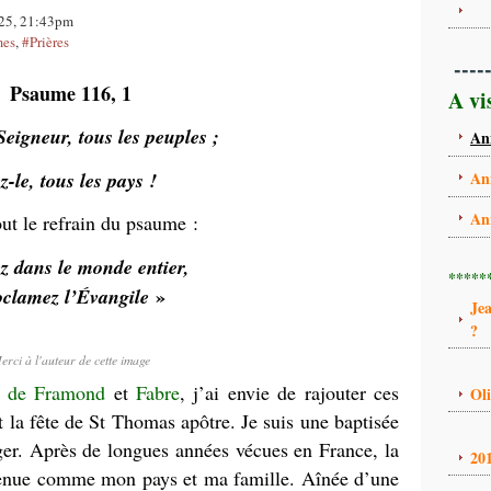
2025, 21:43pm
mes
,
#Prières
----
Psaume 116, 1
A vi
Seigneur, tous les peuples ;
An
ez-le, tous les pays !
An
An
out le refrain du psaume :
ez dans le monde entier,
*****
»
oclamez l’Évangile
Je
?
erci à l'auteur de cette image
s
de Framond
et
Fabre
, j’ai envie de rajouter ces
Ol
t la fête de St Thomas apôtre. Je suis une baptisée
nger. Après de longues années vécues en France, la
20
nue comme mon pays et ma famille. Aînée d’une