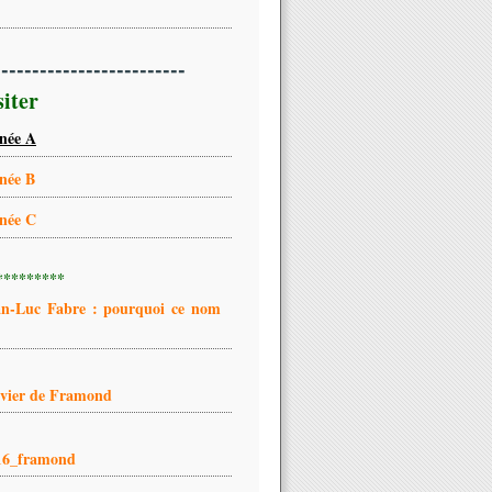
-------------------------
siter
née A
née B
née C
*********
an-Luc Fabre : pourquoi ce nom
ivier de Framond
16_framond