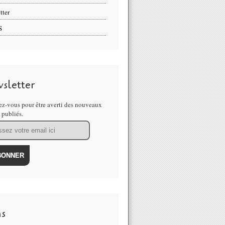
tter
S
sletter
z-vous pour être averti des nouveaux
s publiés.
ns