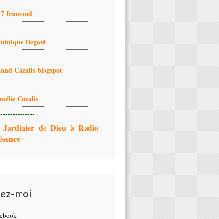
17 framond
minique Degoul
land Cazalis blogspot
mélie Cazalis
---------------
 Jardinier de Dieu à Radio
ésence
vez-moi
cebook