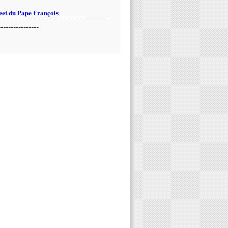
et du Pape François
----------------