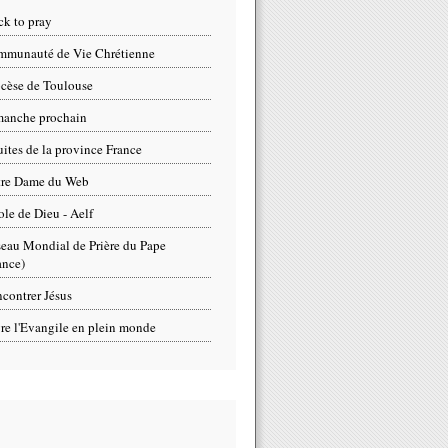
ck to pray
munauté de Vie Chrétienne
cèse de Toulouse
anche prochain
uites de la province France
tre Dame du Web
ole de Dieu - Aelf
eau Mondial de Prière du Pape
ance)
contrer Jésus
re l'Evangile en plein monde