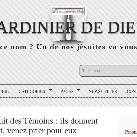
ARDINIER DE DI
ce nom ? Un de nos jésuites va vou
UEIL
CATÉGORIES
PAGES
NEWSLETTER
CON
uit des Témoins : ils donnent
st, venez prier pour eux
Prion