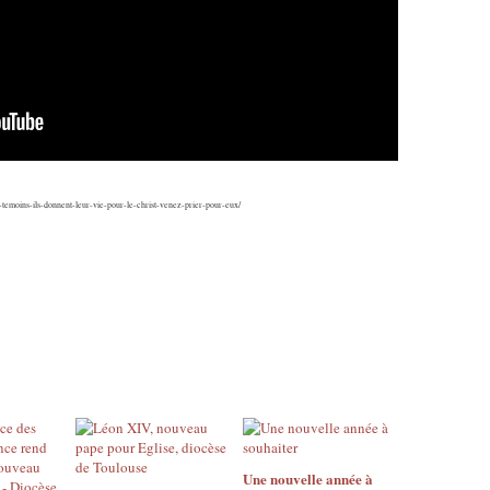
-temoins-ils-donnent-leur-vie-pour-le-christ-venez-prier-pour-eux/
Une nouvelle année à