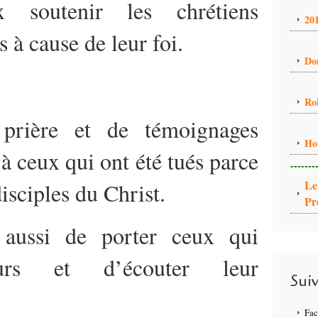
 soutenir les chrétiens
20
 à cause de leur foi.
Do
Ro
 prière et de témoignages
Ho
 ceux qui ont été tués parce
-------
Le
disciples du Christ.
Pr
 aussi de porter ceux qui
ours et d’écouter leur
Sui
Fa