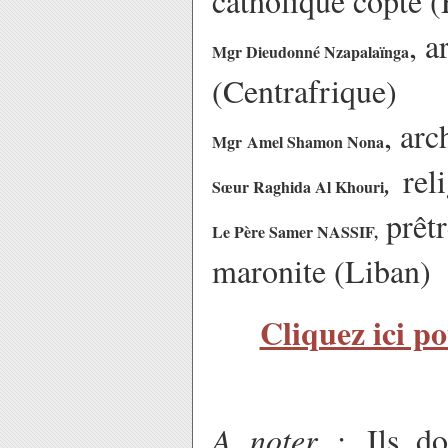
catholique copte 
, 
Mgr Dieudonné Nzapalaïnga
(Centrafrique)
, ar
Mgr
Amel Shamon Nona
,
rel
Sœur Raghida Al Khouri
prêtr
Le Père Samer NASSIF
,
maronite (Liban)
Cliquez ici p
A noter :
Ils do