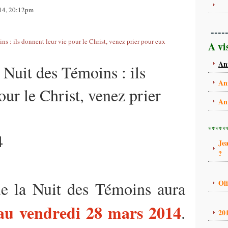
014, 20:12pm
----
A vi
An
a Nuit des Témoins :
ils
An
our le Christ, venez prier
An
*****
4
Je
?
e la Nuit des Témoins aura
Ol
au vendredi 28 mars 2014
.
20