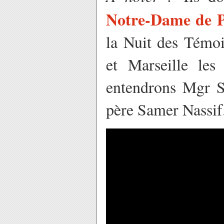
Notre-Dame de P
la Nuit des Témo
et Marseille le
entendrons Mgr S
père Samer Nassif