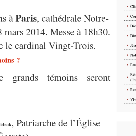
Cli
Paris
ns à
, cathédrale Notre-
Com
Dio
8 mars 2014. Messe à 18h30.
Dim
c le cardinal Vingt-Trois.
Jés
No
moins ?
Par
e grands témoins seront
Rés
(Fr
Ren
Viv
, Patriarche de l’Église
Sidrak