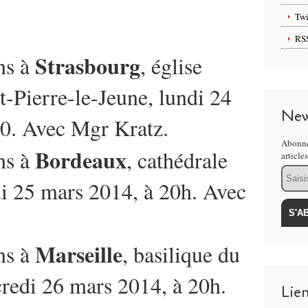
Twi
RS
Strasbourg
ns à
, église
t-Pierre-le-Jeune, lundi 24
New
0. Avec Mgr Kratz.
Abonne
Bordeaux
ns à
, cathédrale
article
Email
i 25 mars 2014, à 20h. Avec
Marseille
ns à
, basilique du
redi 26 mars 2014, à 20h.
Lie