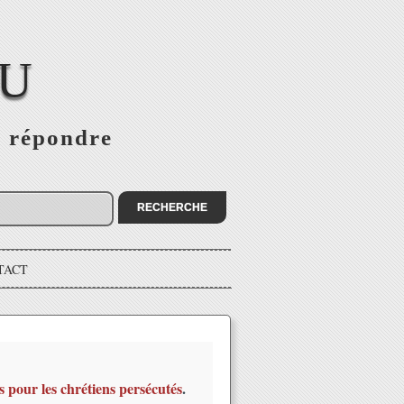
EU
s répondre
TACT
s pour les chrétiens persécutés
.