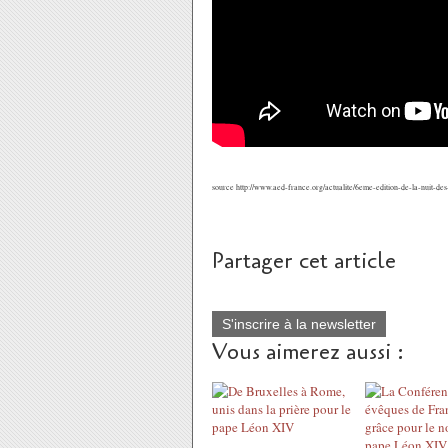
source http://www.aed-france.org/actualite/6eme-edition-de-la-nuit-des
Partager cet article
S'inscrire à la newsletter
Vous aimerez aussi :