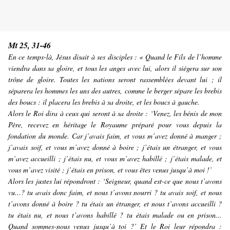
Mt 25, 31-46
En ce temps-là, Jésus disait à ses disciples : « Quand le Fils de l’homme
viendra dans sa gloire, et tous les anges avec lui, alors il siégera sur son
trône de gloire. Toutes les nations seront rassemblées devant lui ; il
séparera les hommes les uns des autres, comme le berger sépare les brebis
des boucs : il placera les brebis à sa droite, et les boucs à gauche.
Alors le Roi dira à ceux qui seront à sa droite : ‘Venez, les bénis de mon
Père, recevez en héritage le Royaume préparé pour vous depuis la
fondation du monde. Car j’avais faim, et vous m’avez donné à manger ;
j’avais soif, et vous m’avez donné à boire ; j’étais un étranger, et vous
m’avez accueilli ; j’étais nu, et vous m’avez habillé ; j’étais malade, et
vous m’avez visité ; j’étais en prison, et vous êtes venus jusqu’à moi !’
Alors les justes lui répondront : ‘Seigneur, quand est-ce que nous t’avons
vu...? tu avais donc faim, et nous t’avons nourri ? tu avais soif, et nous
t’avons donné à boire ? tu étais un étranger, et nous t’avons accueilli ?
tu étais nu, et nous t’avons habillé ? tu étais malade ou en prison...
Quand sommes-nous venus jusqu’à toi ?’ Et le Roi leur répondra :