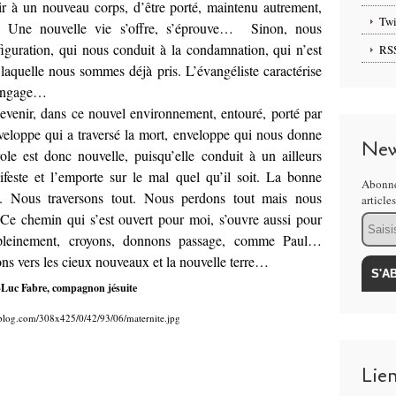
ir à un nouveau corps, d’être porté, maintenu autrement,
Twi
é. Une nouvelle vie s’offre, s’éprouve… Sinon, nous
guration, qui nous conduit à la condamnation, qui n’est
RS
 laquelle nous sommes déjà pris. L’évangéliste caractérise
langage…
devenir, dans ce nouvel environnement, entouré, porté par
veloppe qui a traversé la mort, enveloppe qui nous donne
New
le est donc nouvelle, puisqu’elle conduit à un ailleurs
ifeste et l’emporte sur le mal quel qu’il soit. La bonne
Abonne
la. Nous traversons tout. Nous perdons tout mais nous
article
 Ce chemin qui s’est ouvert pour moi, s’ouvre aussi pour
Email
pleinement, croyons, donnons passage, comme Paul…
ons vers les cieux nouveaux et la nouvelle terre…
-Luc
Fabre, compagnon jésuite
-blog.com/308x425/0/42/93/06/maternite.jpg
Lie