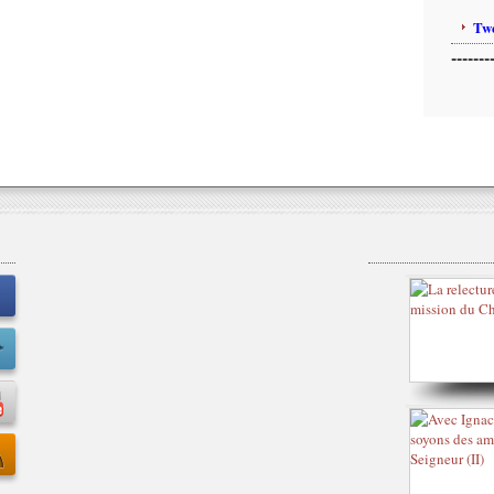
Twe
-------