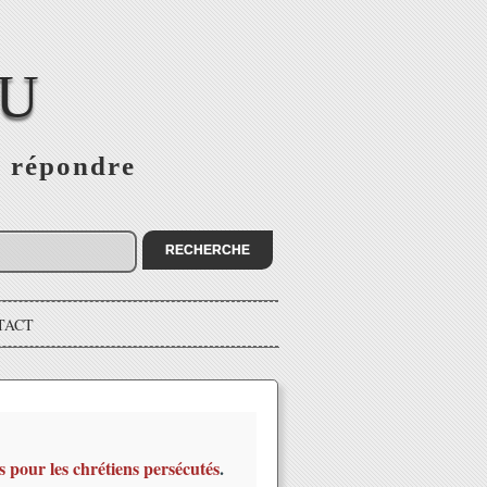
EU
s répondre
TACT
s pour les chrétiens persécutés
.