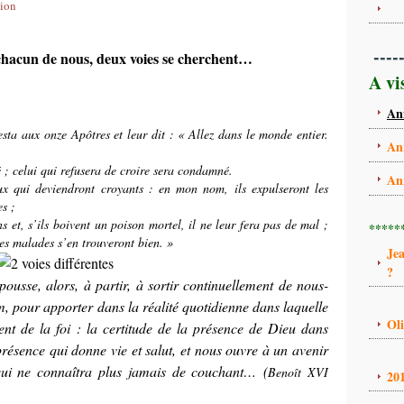
xion
----
hacun de nous, deux voies se cherchent…
A vi
An
esta aux onze Apôtres et leur dit : « Allez dans le monde entier.
An
é ; celui qui refusera de croire sera condamné.
An
ux qui deviendront croyants : en mon nom, ils expulseront les
es ;
s et, s’ils boivent un poison mortel, il ne leur fera pas de mal ;
*****
les malades s’en trouveront bien. »
Je
?
ousse, alors, à partir, à sortir continuellement de nous-
our apporter dans la réalité quotidienne dans laquelle
Ol
ent de la foi : la certitude de la présence de Dieu dans
présence qui donne vie et salut, et nous ouvre à un avenir
qui ne connaîtra plus jamais de couchant…
(
Benoît XVI
20