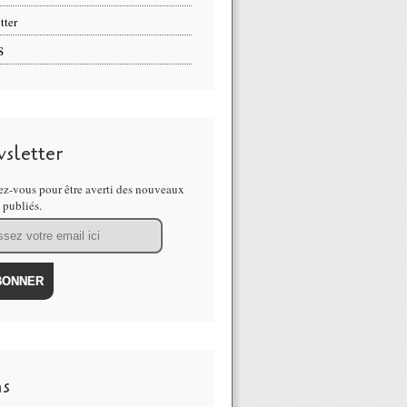
tter
S
sletter
z-vous pour être averti des nouveaux
s publiés.
ns