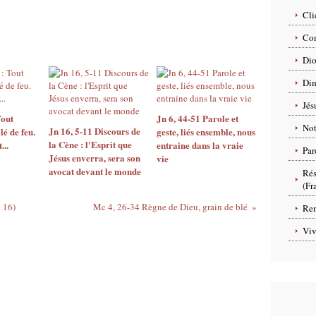
Cli
Com
Dio
Dim
Jés
Tout
Jn 6, 44-51 Parole et
No
Jn 16, 5-11 Discours de
é de feu.
geste, liés ensemble, nous
la Cène : l'Esprit que
...
entraine dans la vraie
Par
Jésus enverra, sera son
vie
avocat devant le monde
Rés
(Fr
 16)
Mc 4, 26-34 Règne de Dieu, grain de blé
Ren
Viv