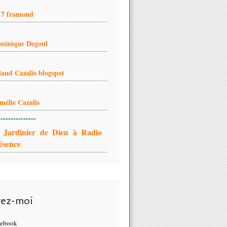
17 framond
minique Degoul
land Cazalis blogspot
mélie Cazalis
---------------
 Jardinier de Dieu à Radio
ésence
vez-moi
cebook