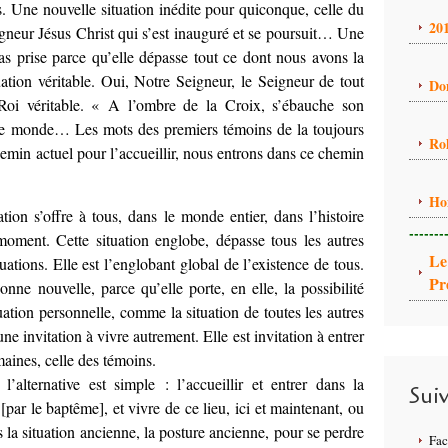
s. Une nouvelle situation inédite pour quiconque, celle du
20
igneur Jésus Christ qui s’est inauguré et se poursuit… Une
pas prise parce qu’elle dépasse tout ce dont nous avons la
tuation véritable. Oui, Notre Seigneur, le Seigneur de tout
Do
on Roi véritable. « A l’ombre de la Croix, s’ébauche son
re monde… Les mots des premiers témoins de la toujours
Ro
hemin actuel pour l’accueillir, nous entrons dans ce chemin
Ho
tion s’offre à tous, dans le monde entier, dans l’histoire
-------
 moment. Cette situation englobe, dépasse tous les autres
Le
tuations. Elle est l’englobant global de l’existence de tous.
Pr
nne nouvelle, parce qu’elle porte, en elle, la possibilité
uation personnelle, comme la situation de toutes les autres
e invitation à vivre autrement. Elle est invitation à entrer
maines, celle des témoins.
’alternative est simple : l’accueillir et entrer dans la
Sui
 [par le baptême], et vivre de ce lieu, ici et maintenant, ou
 la situation ancienne, la posture ancienne, pour se perdre
Fa