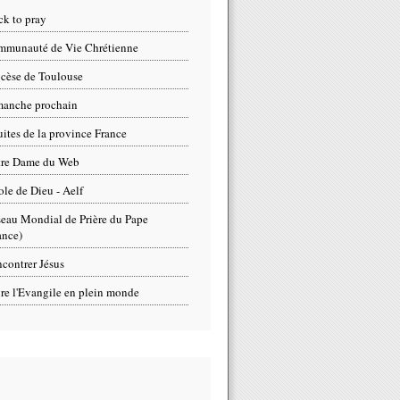
ck to pray
munauté de Vie Chrétienne
cèse de Toulouse
anche prochain
uites de la province France
tre Dame du Web
ole de Dieu - Aelf
eau Mondial de Prière du Pape
ance)
contrer Jésus
re l'Evangile en plein monde