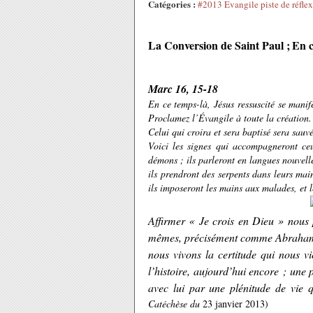
Catégories :
#2013 Evangile piste de réfle
La Conversion de Saint Paul ;
En c
Marc 16, 15-18
En ce temps-là, Jésus ressuscité se manif
Proclamez l’Évangile à toute la création.
Celui qui croira et sera baptisé sera sauv
Voici les signes qui accompagneront ce
démons ; ils parleront en langues nouvell
ils prendront des serpents dans leurs main
ils imposeront les mains aux malades, et 
Affirmer « Je crois en Dieu » nous p
mêmes, précisément comme Abraham, p
nous vivons la certitude qui nous vi
l’histoire, aujourd’hui encore ; une 
avec lui par une plénitude de vie 
Catéchèse du
23 janvier 2013)