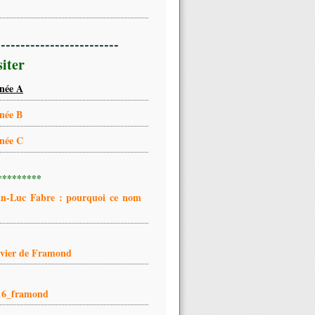
-------------------------
siter
née A
née B
née C
*********
an-Luc Fabre : pourquoi ce nom
ivier de Framond
16_framond