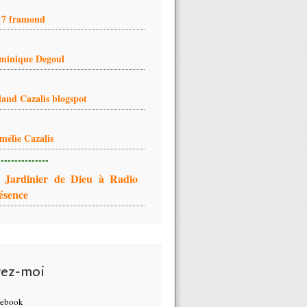
17 framond
minique Degoul
land Cazalis blogspot
mélie Cazalis
---------------
 Jardinier de Dieu à Radio
ésence
vez-moi
cebook