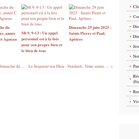
Cli
Com
Dio
he du
Dimanche 29 juin 2025 :
Mt 9, 9-13 : Un appel
re, année
Saints Pierre et Paul,
Dim
personnel est à la fois
et Agneau
Apôtres
pour son propre bien et
Jés
le bien de tous
No
Prière Universelle du 30 mars 2025 – 4e dimanche de carême – Paroisse de Colomiers
Le Seigneur ton Dieu - Vendredi, 3ème semaine de Carême, 28 mars 2025
Par
Rés
(Fr
Ren
Viv