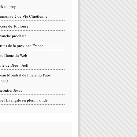
ck to pray
munauté de Vie Chrétienne
cèse de Toulouse
anche prochain
uites de la province France
tre Dame du Web
ole de Dieu - Aelf
eau Mondial de Prière du Pape
ance)
contrer Jésus
re l'Evangile en plein monde