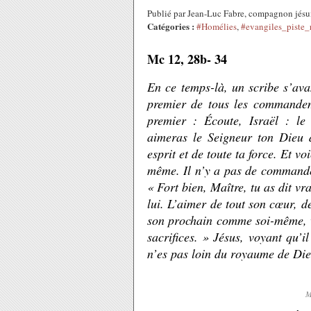
Publié par Jean-Luc Fabre, compagnon jésu
Catégories :
#Homélies
,
#evangiles_piste_
Mc 12, 28b- 34
En ce temps-là, un scribe s’ava
premier de tous les commandeme
premier : Écoute, Israël : le
aimeras le Seigneur ton Dieu 
esprit et de toute ta force. Et v
même. Il n’y a pas de commandem
« Fort bien, Maître, tu as dit vr
lui. L’aimer de tout son cœur, de
son prochain comme soi-même, v
sacrifices. » Jésus, voyant qu’il
n’es pas loin du royaume de Dieu
M