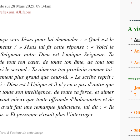
ite sur 28 Mars 2025, 09:34am
reflexion
,
#JLfabre
----
A vi
nça vers Jésus pour lui demander : « Quel est le
An
nts ? » Jésus lui fit cette réponse : « Voici le
An
 Seigneur notre Dieu est l’unique Seigneur. Tu
de tout ton cœur, de toute ton âme, de tout ton
An
oici le second : Tu aimeras ton prochain comme toi-
ent plus grand que ceux-là. » Le scribe reprit :
*****
ai : Dieu est l’Unique et il n’y en a pas d’autre que
Je
 toute son intelligence, de toute sa force, et aimer
?
aut mieux que toute offrande d’holocaustes et de
 avait fait une remarque judicieuse, lui dit : « Tu
Ol
. » Et personne n’osait plus l’interroger
20
erci à l'auteur de cette image