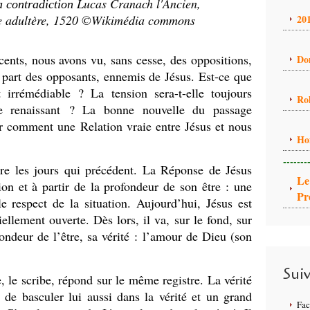
Lucas Cranach l'Ancien,
la contradiction
me adultère, 1520 ©Wikimédia commons
20
cents, nous avons vu, sans cesse, des oppositions,
Do
a part des opposants, ennemis de Jésus. Est-ce que
t irrémédiable ? La tension sera-t-elle toujours
Ro
sse renaissant ? La bonne nouvelle du passage
ir comment une Relation vraie entre Jésus et nous
Ho
-------
re les jours qui précédent. La Réponse de Jésus
Le
tion et à partir de la profondeur de son être : une
Pr
e respect de la situation. Aujourd’hui, Jésus est
ellement ouverte. Dès lors, il va, sur le fond, sur
ondeur de l’être, sa vérité : l’amour de Dieu (son
Sui
re, le scribe, répond sur le même registre. La vérité
 de basculer lui aussi dans la vérité et un grand
Fa