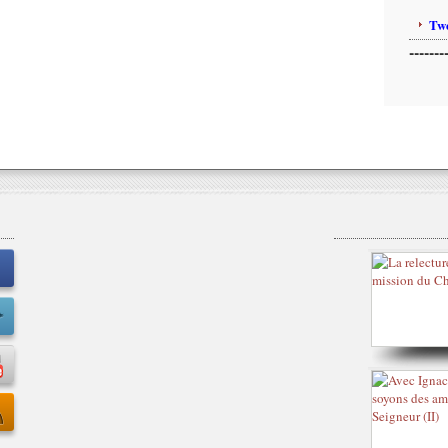
Twe
-------