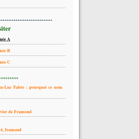
-------------------------
siter
née A
née B
née C
*********
an-Luc Fabre : pourquoi ce nom
ivier de Framond
16_framond