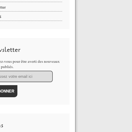
tter
S
sletter
z-vous pour être averti des nouveaux
s publiés.
ns