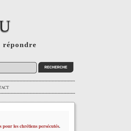
EU
s répondre
TACT
s pour les chrétiens persécutés
.