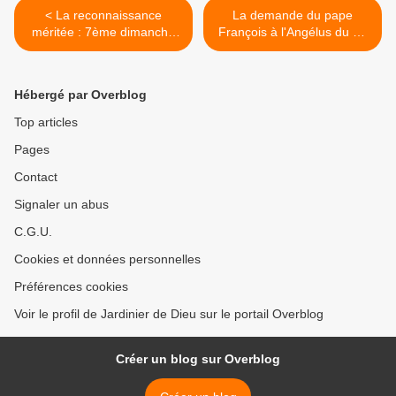
< La reconnaissance
La demande du pape
méritée : 7ème dimanche
François à l'Angélus du 23
du Temps Ordinaire, année
février 2025 >
C
Hébergé par Overblog
Top articles
Pages
Contact
Signaler un abus
C.G.U.
Cookies et données personnelles
Préférences cookies
Voir le profil de Jardinier de Dieu sur le portail Overblog
Créer un blog sur Overblog