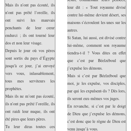
Mais ils n’ont pas écouté, ils
leur dit : « Tout royaume divisé
n’ont pas prêté l’oreille, ils
contre lui-même devient désert, ses
ont suivi les mauvais
maisons s’écroulent les unes sur les
penchants de leur cœur
autres.
endurci ; ils ont tourné leur
Si Satan, lui aussi, est divisé contre
dos et non leur visage.
lui-même, comment son royaume
Depuis le jour où vos pères
tiendra-t-il ? Vous dites en effet
sont sortis du pays d’Égypte
que c’est par Béelzéboul que
jusqu'à ce jour, j’ai envoyé
j’expulse les démons.
vers vous, inlassablement,
Mais si c’est par Béelzéboul que
tous mes serviteurs les
moi, je les expulse, vos disciples,
prophètes.
par qui les expulsent-ils ? Dès lors,
Mais ils ne m’ont pas écouté,
ils seront eux-mêmes vos juges.
ils n’ont pas prêté l’oreille, ils
En revanche, si c’est par le doigt
ont raidi leur nuque, ils ont
de Dieu que j’expulse les démons,
été pires que leurs pères.
c’est donc que le règne de Dieu est
Tu leur diras toutes ces
venu jusqu’à vous.