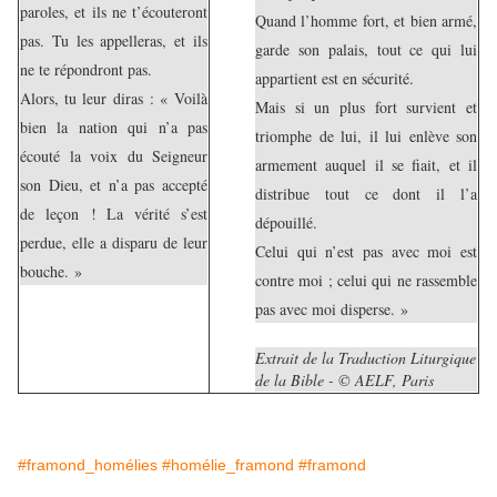
paroles, et ils ne t’écouteront
Quand l’homme fort, et bien armé,
pas. Tu les appelleras, et ils
garde son palais, tout ce qui lui
ne te répondront pas.
appartient est en sécurité.
Alors, tu leur diras : « Voilà
Mais si un plus fort survient et
bien la nation qui n’a pas
triomphe de lui, il lui enlève son
écouté la voix du Seigneur
armement auquel il se fiait, et il
son Dieu, et n’a pas accepté
distribue tout ce dont il l’a
de leçon ! La vérité s’est
dépouillé.
perdue, elle a disparu de leur
Celui qui n’est pas avec moi est
bouche. »
contre moi ; celui qui ne rassemble
pas avec moi disperse. »
Extrait de la Traduction Liturgique
de la Bible - © AELF, Paris
#framond_homélies
#homélie_framond
#framond