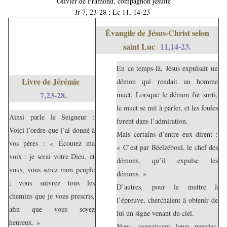
Olivier de Framond, compagnon jésuite
Jr 7, 23-28 ; Lc 11, 14-23
Évangile de Jésus-Christ selon
saint Luc
11,14-23.
En ce temps-là, Jésus expulsait un
Livre de Jérémie
démon qui rendait un homme
7,23-28.
muet. Lorsque le démon fut sorti,
le muet se mit à parler, et les foules
Ainsi parle le Seigneur :
furent dans l’admiration.
Voici l’ordre que j’ai donné à
Mais certains d’entre eux dirent :
vos pères : « Écoutez ma
« C’est par Béelzéboul, le chef des
voix : je serai votre Dieu, et
démons, qu’il expulse les
vous, vous serez mon peuple
démons. »
; vous suivrez tous les
D’autres, pour le mettre à
chemins que je vous prescris,
l’épreuve, cherchaient à obtenir de
afin que vous soyez
lui un signe venant du ciel.
heureux. »
Jésus, connaissant leurs pensées,