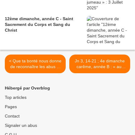
12ème dimanche, année C - Saint
Sacrement du Corps et Sang du
Christ
< Que ta bonté nous donne
Jn 3, 14-21 ; 4e dimanche
de reconnaître les abus et
carême, année B : « au-
de pouvoir les dépasser
delà du péché reconnu,
mon amour est appelé à se
donner » >
Hébergé par Overblog
Top articles
Pages
Contact
Signaler un abus
C.G.U.