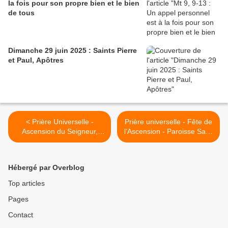
la fois pour son propre bien et le bien
de tous
Dimanche 29 juin 2025 : Saints Pierre
et Paul, Apôtres
< Prière Universelle -
Prière universelle - Fête de
Ascension du Seigneur,
l’Ascension - Paroisse Saint
année C : 29 mai 2025 -
François en Forez, Diocèse
Paroisse de Pezenas,
de St Etienne >
Communauté de
Hébergé par Overblog
Montagnac
Top articles
Pages
Contact